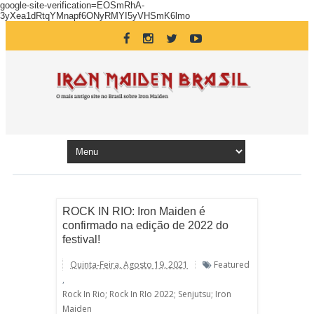
google-site-verification=EOSmRhA-
3yXea1dRtqYMnapf6ONyRMYI5yVHSmK6lmo
ROCK IN RIO: Iron Maiden é
confirmado na edição de 2022 do
festival!
Quinta-Feira, Agosto 19, 2021
Featured
,
Rock In Rio; Rock In RIo 2022; Senjutsu; Iron
Maiden