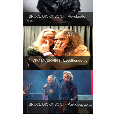
[ BRUCE DICKINSON ] - Revelando
que...
[ NICKO MCBRAIN ] - Escolhendo as
3...
[ BRUCE DICKINSON ] - Participação ...