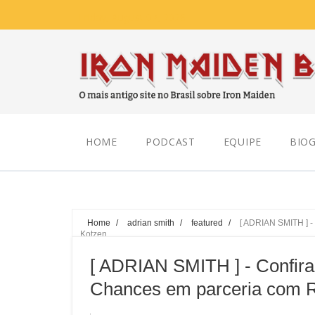
Friday, August 07, 2026
HOME
PODCAST
EQUIPE
BIOG
Home
/
adrian smith
/
featured
/
[ ADRIAN SMITH ] -
Kotzen
[ ADRIAN SMITH ] - Confira
Chances em parceria com R