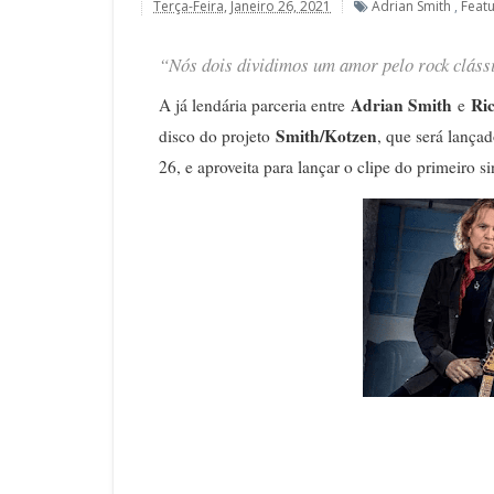
Terça-Feira, Janeiro 26, 2021
Adrian Smith
,
Feat
“Nós dois dividimos um amor pelo rock clássi
Adrian Smith
Ri
A já lendária parceria entre
e
Smith/Kotzen
disco do projeto
, que será lança
26, e aproveita para lançar o clipe do primeiro 