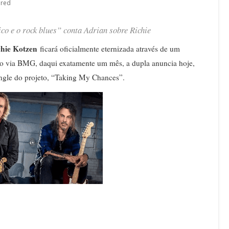
ured
co e o rock blues” conta Adrian sobre Richie
chie Kotzen
ficará oficialmente eternizada através de um
do via BMG, daqui exatamente um mês, a dupla anuncia hoje,
single do projeto, “Taking My Chances”.