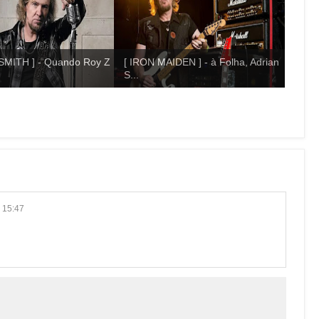
SMITH ] - Quando Roy Z
[ IRON MAIDEN ] - à Folha, Adrian
S...
 15:47