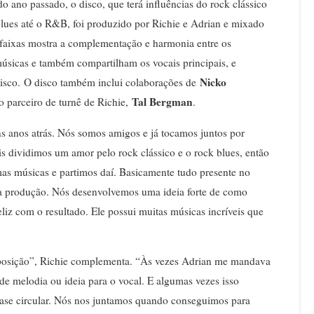
o ano passado, o disco, que terá influências do rock clássico
 blues até o R&B, foi produzido por Richie e Adrian e mixado
 faixas mostra a complementação e harmonia entre os
músicas e também compartilham os vocais principais, e
Nicko
 disco. O disco também inclui colaborações de
Tal Bergman
do parceiro de turnê de Richie,
.
s anos atrás. Nós somos amigos e já tocamos juntos por
is dividimos um amor pelo rock clássico e o rock blues, então
mas músicas e partimos daí. Basicamente tudo presente no
na produção. Nós desenvolvemos uma ideia forte de como
liz com o resultado. Ele possui muitas músicas incríveis que
posição”, Richie complementa. “Às vezes Adrian me mandava
de melodia ou ideia para o vocal. E algumas vezes isso
quase circular. Nós nos juntamos quando conseguimos para