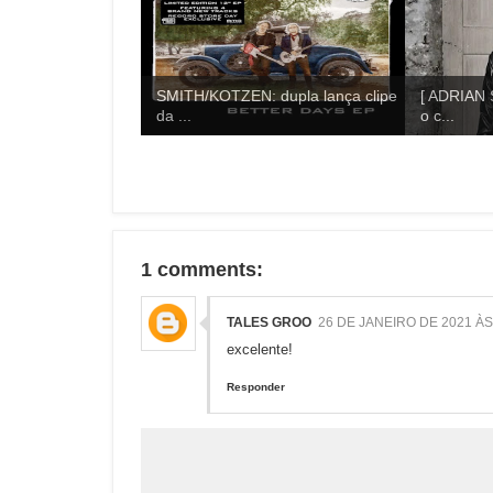
SMITH/KOTZEN: dupla lança clipe
[ ADRIAN 
da ...
o c...
1 comments:
TALES GROO
26 DE JANEIRO DE 2021 ÀS
excelente!
Responder