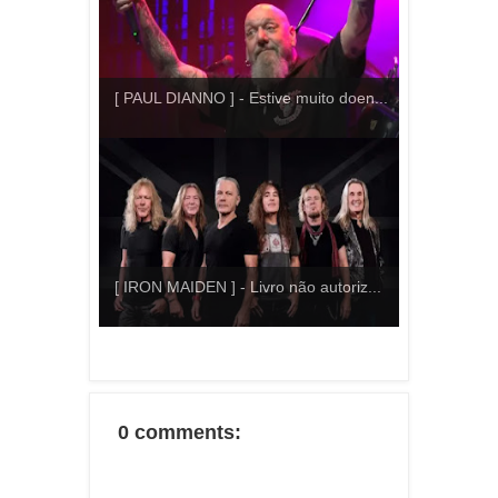
[ PAUL DIANNO ] - Estive muito doen...
[ IRON MAIDEN ] - Livro não autoriz...
0 comments: