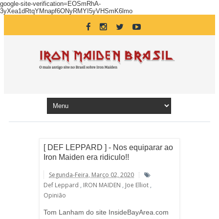
google-site-verification=EOSmRhA-
3yXea1dRtqYMnapf6ONyRMYI5yVHSmK6lmo
[ DEF LEPPARD ] - Nos equiparar ao
Iron Maiden era ridiculo!!
Segunda-Feira, Março 02, 2020
Def Leppard
,
IRON MAIDEN
,
Joe Elliot
,
Opinião
Tom Lanham do site InsideBayArea.com