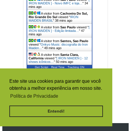
IRON MAIDEN ] - Novo IMFC e loja…
"
34
mins ago
A visitor from
Cachoeira Do Sul,
Rio Grande Do Sul
viewed "
IRON
MAIDEN BRASIL
"
38 mins ago
A visitor from
Sao Paulo
viewed "
[
IRON MAIDEN ] - Edição limitada…
"
47
mins ago
A visitor from
Santos, Sao Paulo
viewed "
Onkyo Music: discografia do Iron
Maiden…
"
49 mins ago
A visitor from
Santa Clara,
California
viewed "
[ IRON MAIDEN ] - 12
shows icônicos…
"
50 mins ago
Get Script
Real Time
Tracking ON
TOTAL DE VISUALIZAÇÕES DE
Este site usa cookies para garantir que você
PÁGINA
obtenha a melhor experiência em nosso site.
Política de Privacidade
1
5
0
1
6
5
4
Entendi!
4