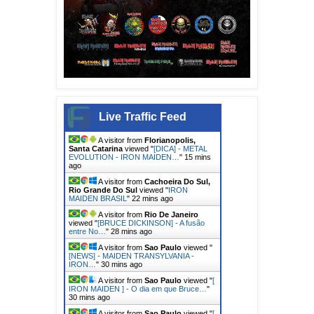
Live Traffic Feed
A visitor from
Florianopolis,
Santa Catarina
viewed "
[DICA] - METAL
EVOLUTION - IRON MAIDEN…
"
15 mins
ago
A visitor from
Cachoeira Do Sul,
Rio Grande Do Sul
viewed "
IRON
MAIDEN BRASIL
"
22 mins ago
A visitor from
Rio De Janeiro
viewed "
[BRUCE DICKINSON] - A fusão
entre No…
"
28 mins ago
A visitor from
Sao Paulo
viewed "
[NEWS] - MAIDEN TRANSYLVANIA -
IRON…
"
30 mins ago
A visitor from
Sao Paulo
viewed "
[
IRON MAIDEN ] - O dia em que Bruce…
"
30 mins ago
A visitor from
Sao Paulo
viewed "
[