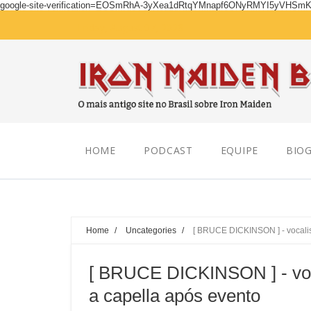
google-site-verification=EOSmRhA-3yXea1dRtqYMnapf6ONyRMYI5yVHSm
Friday, August 07, 2026
HOME
PODCAST
EQUIPE
BIOG
Home
/
Uncategories
/
[ BRUCE DICKINSON ] - vocalis
[ BRUCE DICKINSON ] - voc
a capella após evento