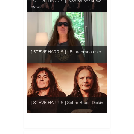
[ STEVE HARRIS ]- Não há nenhuma
no...
[ STEVE HARRIS ] - Eu adoraria escr...
[ STEVE HARRIS ] Sobre Bruce Dickin...