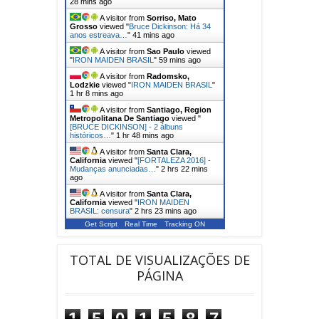
28 mins ago
A visitor from
Sorriso, Mato
Grosso
viewed "
Bruce Dickinson: Há 34
anos estreava…
"
41 mins ago
A visitor from
Sao Paulo
viewed
"
IRON MAIDEN BRASIL
"
59 mins ago
A visitor from
Radomsko,
Lodzkie
viewed "
IRON MAIDEN BRASIL
"
1 hr 8 mins ago
A visitor from
Santiago, Region
Metropolitana De Santiago
viewed "
[BRUCE DICKINSON] - 2 álbuns
históricos…
"
1 hr 48 mins ago
A visitor from
Santa Clara,
California
viewed "
[FORTALEZA 2016] -
Mudanças anunciadas…
"
2 hrs 22 mins
ago
A visitor from
Santa Clara,
California
viewed "
IRON MAIDEN
BRASIL: censura
"
2 hrs 23 mins ago
Get Script
Real Time
Tracking ON
TOTAL DE VISUALIZAÇÕES DE
PÁGINA
1
5
0
1
5
8
7