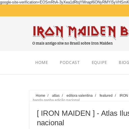
google-site-verification=EOSmRhA-3yXea1dRtqYMnapf6ONyRMYI5yVHSm
Thursday, August 06, 2026
HOME
PODCAST
EQUIPE
BIOG
Home
/
atlas
/
editora valentina
/
featured
/
IRON
banda ganha edição nacional
[ IRON MAIDEN ] - Atlas Il
nacional