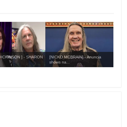
DICKINSON ] - SHARON
[NICKO MCBRAIN] - Anuncia
shows na...