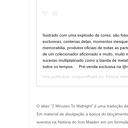
Ilustrado com uma explosão de cores: são fotogr
exclusivas, centenas delas, momentos inesquec
memorabilia, produtos oficiais de todas as par
de um colecionador aficionado e muito, muito 
sucesso multiplatinado como a banda de metal
todos os tempos. ⠀ Pré-venda exclusiva na @n
Uma publicação compartilhada por
Editora Vale
O atlas "2 Minutes To Midnight" é uma tradução d
Em material de divulgação à época do lançamento 
eventos na história do Iron Maiden em um formulá