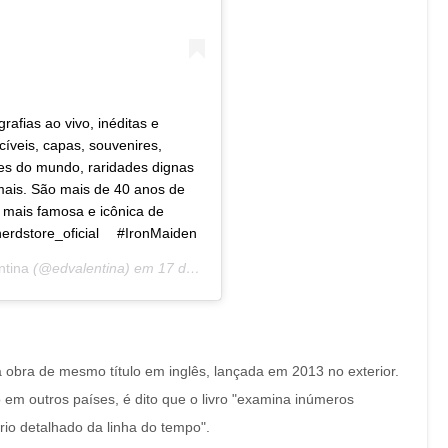
afias ao vivo, inéditas e
íveis, capas, souvenires,
tes do mundo, raridades dignas
mais. São mais de 40 anos de
 mais famosa e icônica de
erdstore_oficial ⠀ #IronMaiden
ntina
(@edvalentina) em
17 de Out, 2019 às 5:25 PDT
a obra de mesmo título em inglês, lançada em 2013 no exterior.
em outros países, é dito que o livro "examina inúmeros
rio detalhado da linha do tempo".