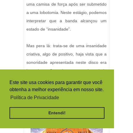
uma camisa de força após ser submetido
a uma lobotomia. Neste estágio, podemos
interpretar que a banda alcançou um
estado de “insanidade”.
Mas pera lá: trata-se de uma insanidade
criativa, algo de positivo, haja vista que a
sonoridade apresentada neste disco era
inovadora. Contudo, era preciso ainda
ilustrar a morte do passado...
Este site usa cookies para garantir que você
obtenha a melhor experiência em nosso site.
2. Morte – Powerslave – 1984
Política de Privacidade
Entendi!