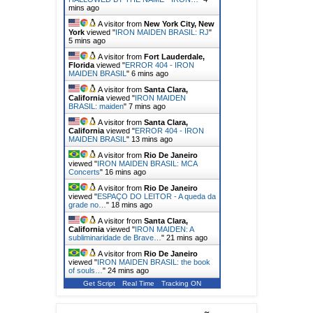
mins ago
A visitor from
New York City, New
York
viewed "
IRON MAIDEN BRASIL: RJ
"
5 mins ago
A visitor from
Fort Lauderdale,
Florida
viewed "
ERROR 404 - IRON
MAIDEN BRASIL
"
6 mins ago
A visitor from
Santa Clara,
California
viewed "
IRON MAIDEN
BRASIL: maiden
"
7 mins ago
A visitor from
Santa Clara,
California
viewed "
ERROR 404 - IRON
MAIDEN BRASIL
"
13 mins ago
A visitor from
Rio De Janeiro
viewed "
IRON MAIDEN BRASIL: MCA
Concerts
"
16 mins ago
A visitor from
Rio De Janeiro
viewed "
ESPAÇO DO LEITOR - A queda da
grade no…
"
18 mins ago
A visitor from
Santa Clara,
California
viewed "
IRON MAIDEN: A
subliminaridade de Brave…
"
21 mins ago
A visitor from
Rio De Janeiro
viewed "
IRON MAIDEN BRASIL: the book
of souls…
"
24 mins ago
Get Script
Real Time
Tracking ON