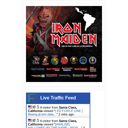
Live Traffic Feed
A visitor from
Santa Clara,
California
viewed "
[ ED FORCE ONE ]
Boeing já tem data…
"
2 mins ago
A visitor from
Santa Clara,
California
viewed "
[ANALISE] -
HALLOWED BY THE NAME - IRON…
"
4