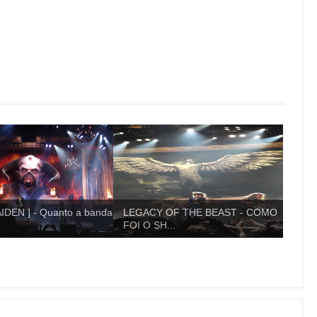
IDEN ] - Quanto a banda
LEGACY OF THE BEAST - COMO
FOI O SH...