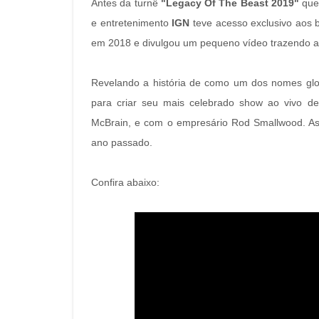
Antes da turnê
"Legacy Of The Beast 2019"
que 
e entretenimento
IGN
teve acesso exclusivo aos 
em 2018 e divulgou um pequeno vídeo trazendo ao
Revelando a história de como um dos nomes glob
para criar seu mais celebrado show ao vivo de
McBrain, e com o empresário Rod Smallwood. A
ano passado.
Confira abaixo: