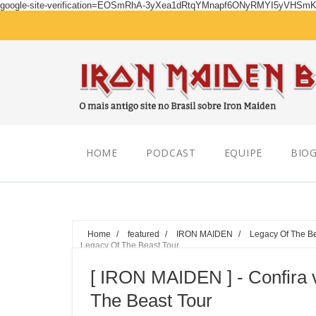
google-site-verification=EOSmRhA-3yXea1dRtqYMnapf6ONyRMYI5yVHSm
Saturday, August 08, 2026
HOME
PODCAST
EQUIPE
BIOG
Home
/
featured
/
IRON MAIDEN
/
Legacy Of The B
Legacy Of The Beast Tour
[ IRON MAIDEN ] - Confira 
The Beast Tour