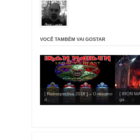
VOCÊ TAMBÉM VAI GOSTAR
[ Retrospectiva 2018 ] – O resumo
[ IRON MA
d...
ga...