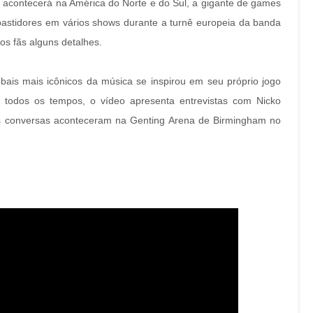
acontecerá na América do Norte e do Sul, a gigante de games
bastidores em vários shows durante a turnê europeia da banda
s fãs alguns detalhes.
ais mais icônicos da música se inspirou em seu próprio jogo
 todos os tempos, o vídeo apresenta entrevistas com Nicko
s conversas aconteceram na Genting Arena de Birmingham no