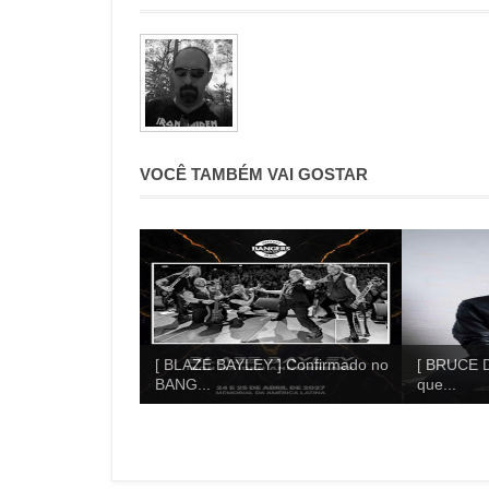
VOCÊ TAMBÉM VAI GOSTAR
[ BLAZE BAYLEY ] Confirmado no
[ BRUCE D
BANG...
que...