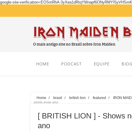
google-site-verification=EOSmRhA-3yXea1dRtqYMnapf6ONyRMYI5yVHSm
Saturday, August 08, 2026
HOME
PODCAST
EQUIPE
BIOG
Home
/
brasil
/
british lion
/
featured
/
IRON MAI
ainda esse ano
[ BRITISH LION ] - Shows n
ano