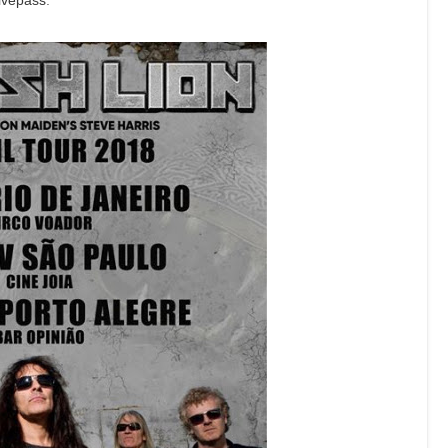
ivepass
.