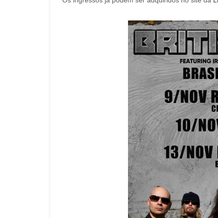
Os ingressos já podem ser adquiridos no site da
L