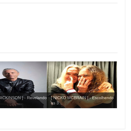
ICKINSON ] - Revelando
[ NICKO MCBRAIN ] - Escolhendo
as 3...