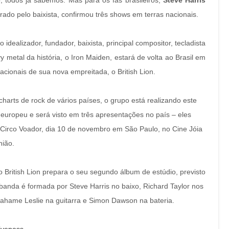
 todos já sabemos. Mas para os fãs brasileiros,
Steve Harris
erado pelo baixista, confirmou três shows em terras nacionais.
 idealizador, fundador, baixista, principal compositor, tecladista
metal da história, o Iron Maiden, estará de volta ao Brasil em
cionais de sua nova empreitada, o British Lion.
rts de rock de vários países, o grupo está realizando este
 europeu e será visto em três apresentações no país – eles
 Circo Voador, dia 10 de novembro em São Paulo, no Cine Jóia
nião.
o British Lion prepara o seu segundo álbum de estúdio, previsto
banda é formada por Steve Harris no baixo, Richard Taylor nos
Grahame Leslie na guitarra e Simon Dawson na bateria.