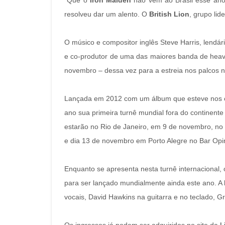
Que o
Iron Maiden
não vem ao Brasil esse ano,
resolveu dar um alento. O
British Lion
, grupo lid
O músico e compositor inglês Steve Harris, lendário
e co-produtor de uma das maiores banda de heavy 
novembro – dessa vez para a estreia nos palcos na
Lançada em 2012 com um álbum que esteve nos cha
ano sua primeira turnê mundial fora do continente
estarão no Rio de Janeiro, em 9 de novembro, no
e dia 13 de novembro em Porto Alegre no Bar Opi
Enquanto se apresenta nesta turnê internacional, 
para ser lançado mundialmente ainda este ano. A 
vocais, David Hawkins na guitarra e no teclado, 