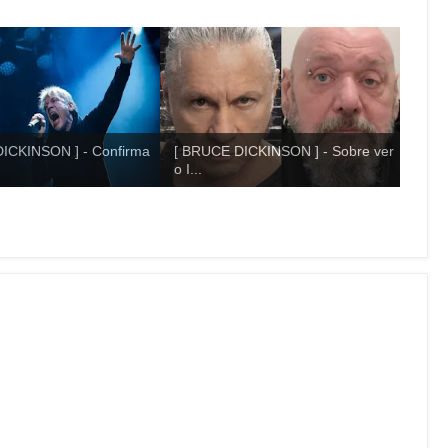
ICKINSON ] - Confirma
[ BRUCE DICKINSON ] - Sobre ver
o I...