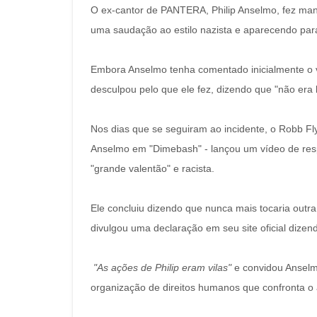
O ex-cantor de PANTERA, Philip Anselmo, fez man
uma saudação ao estilo nazista e aparecendo para
Embora Anselmo tenha comentado inicialmente o ví
desculpou pelo que ele fez, dizendo que "não era 
Nos dias que se seguiram ao incidente, o Robb
Anselmo em "Dimebash" - lançou um vídeo de re
"grande valentão" e racista.
Ele concluiu dizendo que nunca mais tocaria out
divulgou uma declaração em seu site oficial dizen
"As ações de Philip eram vilas"
e convidou Ansel
organização de direitos humanos que confronta o a