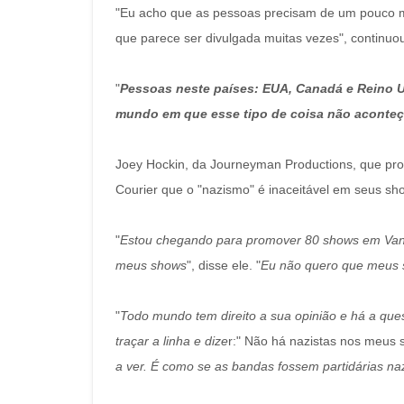
"Eu acho que as pessoas precisam de um pouco mai
que parece ser divulgada muitas vezes", continuou
"
Pessoas neste países: EUA, Canadá e Reino Un
mundo em que esse tipo de coisa não aconte
Joey Hockin, da Journeyman Productions, que 
Courier que o "nazismo" é inaceitável em seus sh
"
Estou chegando para promover 80 shows em Vanc
meus shows
", disse ele. "
Eu não quero que meus s
"
Todo mundo tem direito a sua opinião e há a qu
traçar a linha e dize
r:" Não há nazistas nos meus 
a ver. É como se as bandas fossem partidárias naz