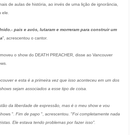
s de aulas de história, ao invés de uma lição de ignorância,
 ele.
ido.- pais e avós, lutaram e morreram para construir um
ça
", acrescentou o cantor.
promoveu o show do DEATH PREACHER, disse ao Vancouver
ows.
ouver e esta é a primeira vez que isso aconteceu em um dos
hows sejam associados a esse tipo de coisa.
estão da liberdade de expressão, mas é o meu show e vou
shows ".
Fim de papo
", acrescentou. "
Foi completamente nada
istas. Ele estava tendo problemas por fazer isso".