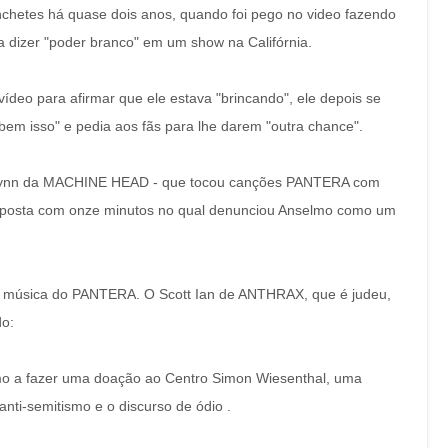
chetes há quase dois anos, quando foi pego no video fazendo
 dizer "poder branco" em um show na Califórnia.
deo para afirmar que ele estava "brincando", ele depois se
bem isso" e pedia aos fãs para lhe darem "outra chance".
 Flynn da MACHINE HEAD - que tocou canções PANTERA com
sposta com onze minutos no qual denunciou Anselmo como um
ra música do PANTERA. O Scott Ian de ANTHRAX, que é judeu,
do:
mo a fazer uma doação ao Centro Simon Wiesenthal, uma
nti-semitismo e o discurso de ódio .