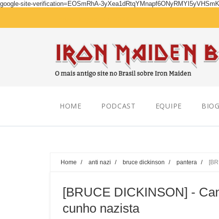
google-site-verification=EOSmRhA-3yXea1dRtqYMnapf6ONyRMYI5yVHSm
Friday, August 07, 2026
HOME
PODCAST
EQUIPE
BIOG
Home
/
anti nazi
/
bruce dickinson
/
pantera
/
[BR
[BRUCE DICKINSON] - Canto
cunho nazista