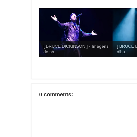
[ BRUCE DICKINSON ] - Imagens
[ BRUCE D
do sh...
álbu...
0 comments: