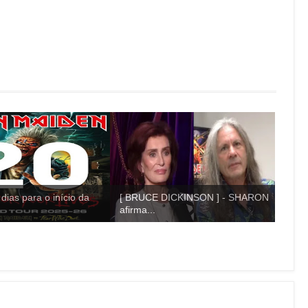
dias para o início da
[ BRUCE DICKINSON ] - SHARON
afirma...