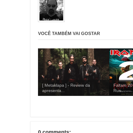
VOCÊ TAMBÉM VAI GOSTAR
[ Metaklapa ] - Review da
Faltam 20 
apresenta...
Run...
0 comments: