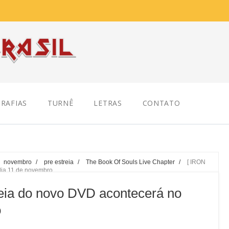
RAFIAS
TURNÊ
LETRAS
CONTATO
novembro
/
pre estreia
/
The Book Of Souls Live Chapter
/
[ IRON
dia 11 de novembro
eia do novo DVD acontecerá no
o