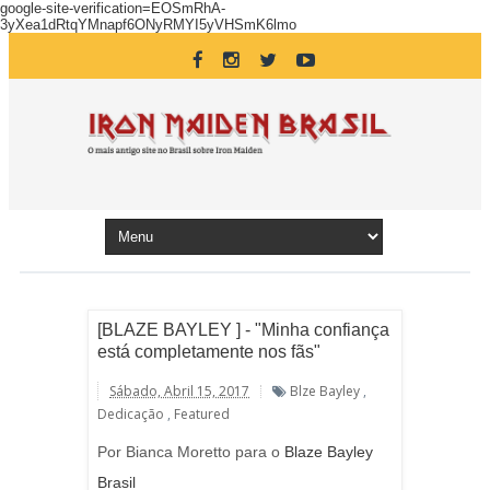
google-site-verification=EOSmRhA-
3yXea1dRtqYMnapf6ONyRMYI5yVHSmK6lmo
[BLAZE BAYLEY ] - "Minha confiança
está completamente nos fãs"
Sábado, Abril 15, 2017
Blze Bayley
,
Dedicação
,
Featured
Por Bianca Moretto para o
Blaze Bayley
Brasil