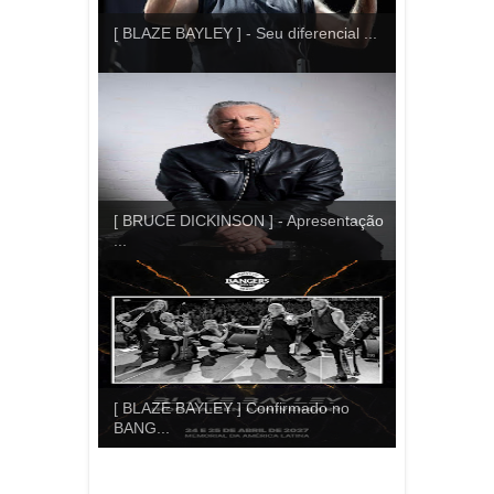
[ BLAZE BAYLEY ] - Seu diferencial ...
[ BRUCE DICKINSON ] - Apresentação
...
[ BLAZE BAYLEY ] Confirmado no
BANG...