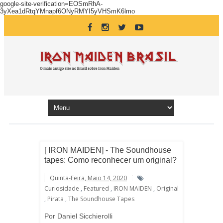
google-site-verification=EOSmRhA-
3yXea1dRtqYMnapf6ONyRMYI5yVHSmK6lmo
[ IRON MAIDEN] - The Soundhouse
tapes: Como reconhecer um original?
Quinta-Feira, Maio 14, 2020
Curiosidade
,
Featured
,
IRON MAIDEN
,
Original
,
Pirata
,
The Soundhouse Tapes
Por Daniel Sicchierolli