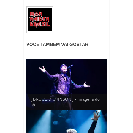
VOCÊ TAMBÉM VAI GOSTAR
[ BRUCE DICKINSON ] - Imagens do
sh...