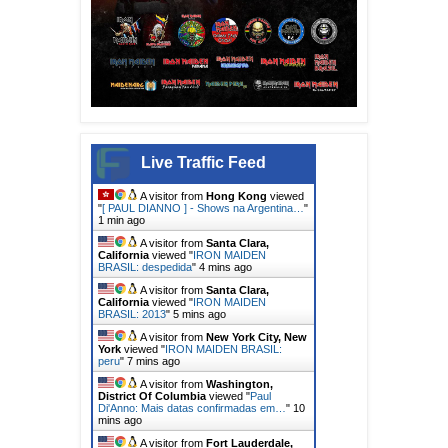
Live Traffic Feed
A visitor from
Hong Kong
viewed
"
[ PAUL DIANNO ] - Shows na Argentina…
"
1 min ago
A visitor from
Santa Clara,
California
viewed "
IRON MAIDEN
BRASIL: despedida
"
4 mins ago
A visitor from
Santa Clara,
California
viewed "
IRON MAIDEN
BRASIL: 2013
"
5 mins ago
A visitor from
New York City, New
York
viewed "
IRON MAIDEN BRASIL:
peru
"
7 mins ago
A visitor from
Washington,
District Of Columbia
viewed "
Paul
Di'Anno: Mais datas confirmadas em…
"
10
mins ago
A visitor from
Fort Lauderdale,