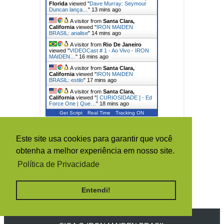
Florida
viewed "
Dave Murray: Seymour
Duncan lança…
"
13 mins ago
A visitor from
Santa Clara,
California
viewed "
IRON MAIDEN
BRASIL: analise
"
14 mins ago
A visitor from
Rio De Janeiro
viewed "
VIDEOCast # 1 - Ao Vivo - IRON
MAIDEN…
"
16 mins ago
A visitor from
Santa Clara,
California
viewed "
IRON MAIDEN
BRASIL: estilo
"
17 mins ago
A visitor from
Santa Clara,
California
viewed "
[ CURIOSIDADE ] - Ed
Force One | Que…
"
18 mins ago
Get Script
Real Time
Tracking ON
TOTAL DE VISUALIZAÇÕES DE
Este site usa cookies para garantir que você
PÁGINA
obtenha a melhor experiência em nosso site.
Política de Privacidade
1
5
0
1
3
4
8
Entendi!
3