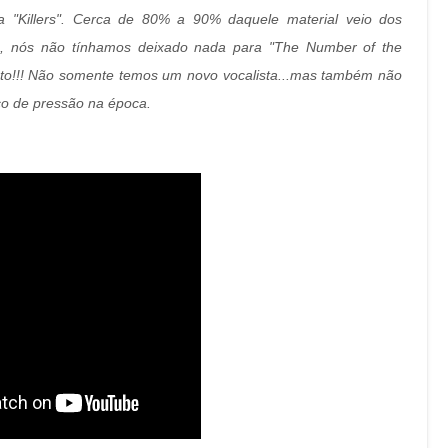
a "Killers". Cerca de 80% a 90% daquele material veio dos
do, nós não tínhamos deixado nada para "The Number of the
isto!!! Não somente temos um novo vocalista...mas também não
co de pressão na época.