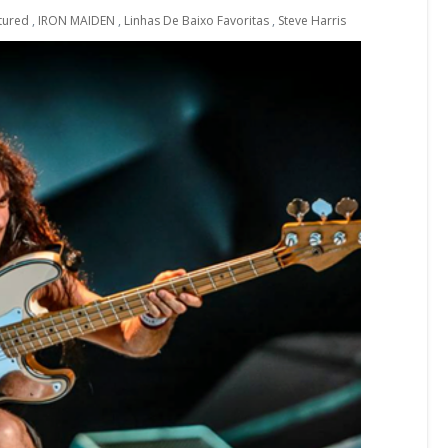
tured
,
IRON MAIDEN
,
Linhas De Baixo Favoritas
,
Steve Harris