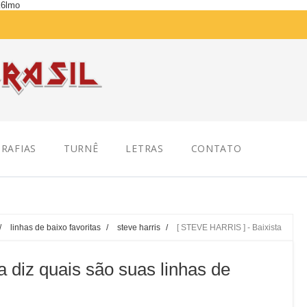
K6lmo
RAFIAS
TURNÊ
LETRAS
CONTATO
/
linhas de baixo favoritas
/
steve harris
/
[ STEVE HARRIS ] - Baixista
 diz quais são suas linhas de