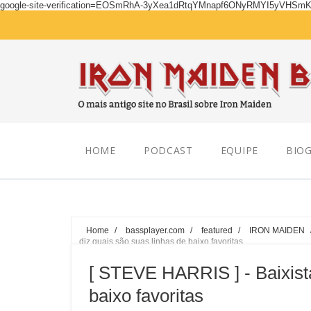
google-site-verification=EOSmRhA-3yXea1dRtqYMnapf6ONyRMYI5yVHSm
Thursday, August 06, 2026
HOME
PODCAST
EQUIPE
BIOG
Home
/
bassplayer.com
/
featured
/
IRON MAIDEN
diz quais são suas linhas de baixo favoritas
[ STEVE HARRIS ] - Baixista
baixo favoritas