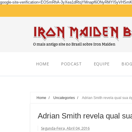
google-site-verification=EOSmRhA-3yXea1dRtqYMnapf6ONyRMYI5yVHSm
Thursday, August 06, 2026
HOME
PODCAST
EQUIPE
BIOG
Home
/
Uncategories
/
Adrian Smith revela qual sua é
Adrian Smith revela qual su
Segunda-Feira, Abril 04, 2016