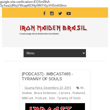
google-site-verification=EOSmRhA-
3yXea1dRtqYMnapf6ONyRMYI5yVHSmK6lmo
[PODCAST] - IMBCAST#65 -
TYRANNY OF SOULS
Quarta-Feira, Dezembro 23, 2015
65
,
Analise
,
Bruce Dickinson
,
Carreira
,
Featured
,
IMBCast
,
Podcast
,
Solo
,
Tyranny Of Souls