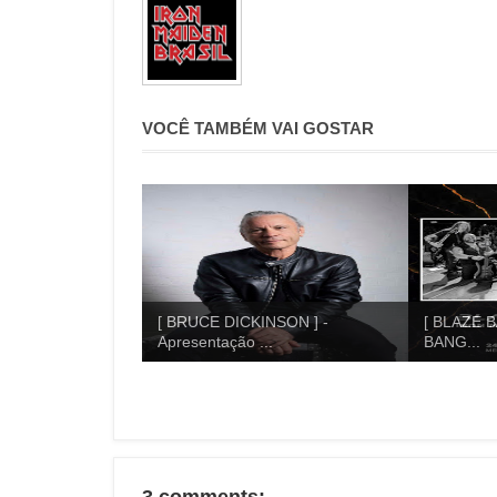
VOCÊ TAMBÉM VAI GOSTAR
[ BRUCE DICKINSON ] -
[ BLAZE B
Apresentação ...
BANG...
3 comments: