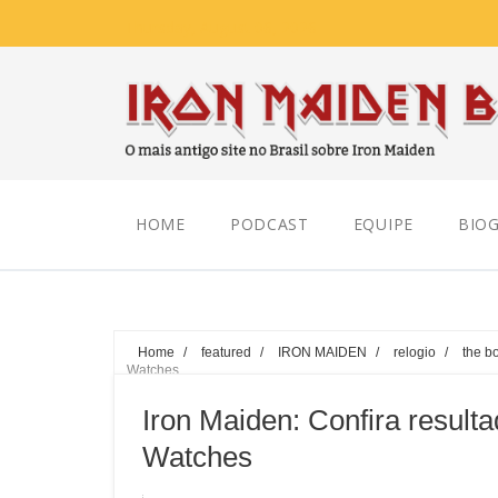
Thursday, August 06, 2026
HOME
PODCAST
EQUIPE
BIOG
Home
/
featured
/
IRON MAIDEN
/
relogio
/
the b
Watches
Iron Maiden: Confira result
Watches