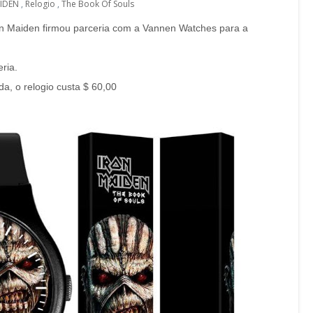
IDEN
,
Relogio
,
The Book Of Souls
on Maiden firmou parceria com a Vannen Watches para a
ria.
a, o relogio custa $ 60,00