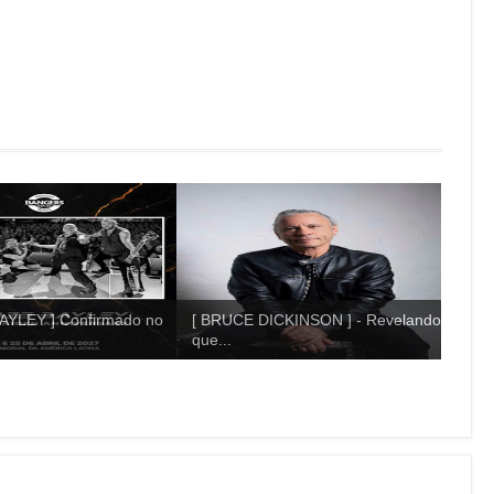
AYLEY ] Confirmado no
[ BRUCE DICKINSON ] - Revelando
que...