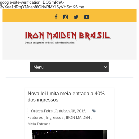
google-site-verification=EOSmRhA-
3yXea1dRtqYMnapf6ONyRMYI5yVHSmK6lmo
Nova lei limita meia-entrada a 40%
dos ingressos
Quinta-Feira, Outubro 08, 2015
Featured
,
Ingressos
,
IRON MAIDEN
,
Meia Entrada