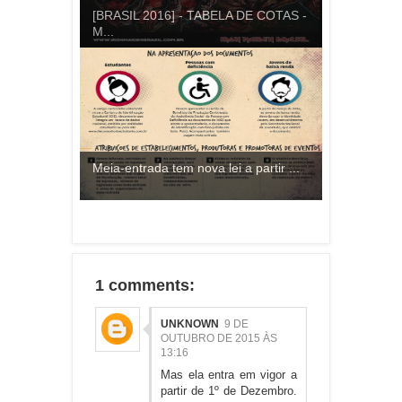
[BRASIL 2016] - TABELA DE COTAS -
M...
Meia-entrada tem nova lei a partir ...
1 comments:
UNKNOWN
9 DE
OUTUBRO DE 2015 ÀS
13:16
Mas ela entra em vigor a
partir de 1º de Dezembro.