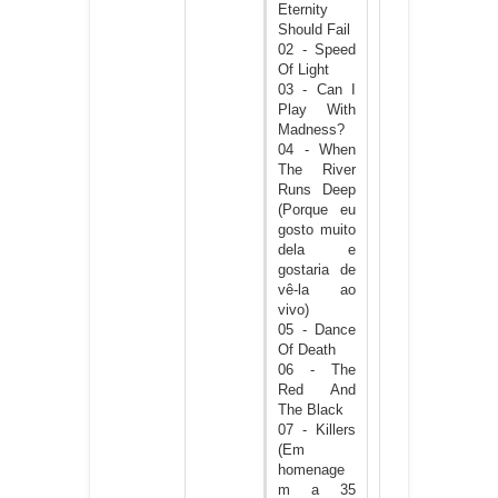
Eternity
Should Fail
02 - Speed
Of Light
03 - Can I
Play With
Madness?
04 - When
The River
Runs Deep
(Porque eu
gosto muito
dela e
gostaria de
vê-la ao
vivo)
05 - Dance
Of Death
06 - The
Red And
The Black
07 - Killers
(Em
homenage
m a 35