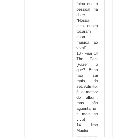
falou que o
pessoal iria
dizer:
"Nossa,
eles nunca
tocaram
essa
música ao
vivo!"
13 - Fear Of
The Dark
(Fazer o
que? Essa
não sai
mais do
set. Admito,
é a melhor
do álbum,
mas não
aguentamo
s mais ao
vivo)
14 - Iron
Maiden
-----------------