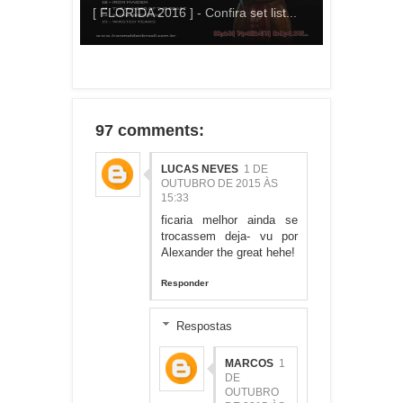
[ FLORIDA 2016 ] - Confira set list...
97 comments:
LUCAS NEVES
1 DE
OUTUBRO DE 2015 ÀS
15:33
ficaria melhor ainda se
trocassem deja- vu por
Alexander the great hehe!
Responder
Respostas
MARCOS
1
DE
OUTUBRO