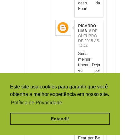
caso da
Fear!
RICARDO
LIMA
6 DE
OUTUBRO
DE 2015 ÀS
14:44
Seria
melhor
trocar Deja
vu por
Caught ou
The
Este site usa cookies para garantir que você
Loneliness
of the Long
obtenha a melhor experiência em nosso site.
Distance
Política de Privacidade
Runner...
These
Colors por
Entendi!
The
Reencarnati
on of...
Fear por Be