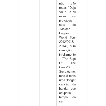
não vão
tocar. "Deja
Vu"? Já vi
essa nos
prováveis
sets da
"Maiden
England
World Tour
2012/2013/
2014", pura
invenção,
infelizmente
. "The Sign
Of The
Cross"?
Seria ótimo,
mas é mais
uma "longa"
canção da
banda que
ocuparia
tempo do
set.