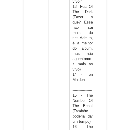
vivo!"
13 - Fear Of
The Dark
(Fazer o
que? Essa
não sai
mais do
set. Admito,
é a melhor
do álbum,
mas não
aguentamo
s mais ao
vivo)
14 - Iron
Maiden
-----------------
-----------------
15 - The
Number Of
The Beast
(Também
poderia dar
um tempo)
16 - The