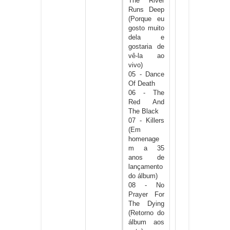
The River
Runs Deep
(Porque eu
gosto muito
dela e
gostaria de
vê-la ao
vivo)
05 - Dance
Of Death
06 - The
Red And
The Black
07 - Killers
(Em
homenage
m a 35
anos de
lançamento
do álbum)
08 - No
Prayer For
The Dying
(Retorno do
álbum aos