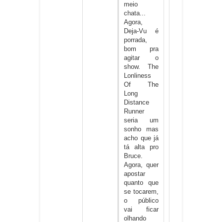
meio
chata...
Agora,
Deja-Vu é
porrada,
bom pra
agitar o
show. The
Lonliness
Of The
Long
Distance
Runner
seria um
sonho mas
acho que já
tá alta pro
Bruce.
Agora, quer
apostar
quanto que
se tocarem,
o público
vai ficar
olhando