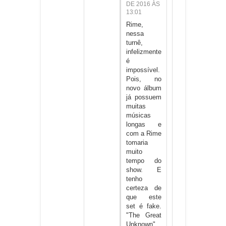
DE 2016 ÀS
13:01
Rime,
nessa
turnê,
infelizmente
é
impossível.
Pois, no
novo álbum
já possuem
muitas
músicas
longas e
com a Rime
tomaria
muito
tempo do
show. E
tenho
certeza de
que este
set é fake.
"The Great
Unknown"