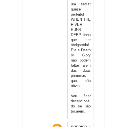
um setlist
quase
perfeito!
WHEN THE
RIVER
RUNS
DEEP tinha
que ser
obrigatória!
Ela e Death
or Glory
não podem
faltar além
das duas
primeiras
que são
óbvias.
Vou ficar
decepciona
do se não
tocarem...
RODRIGO
1