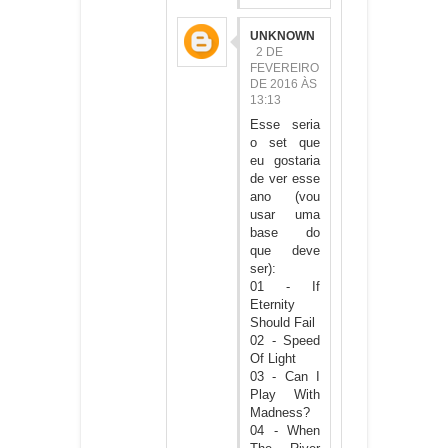
UNKNOWN
2 DE
FEVEREIRO
DE 2016 ÀS
13:13
Esse seria
o set que
eu gostaria
de ver esse
ano (vou
usar uma
base do
que deve
ser):
01 - If
Eternity
Should Fail
02 - Speed
Of Light
03 - Can I
Play With
Madness?
04 - When