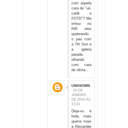
com aquela
cara de "ué,
cadê a
FOTD"? Me
irritou no
RiR eles
quebrando
o pau com
a 7th Son e
a galera
parada
olhando
com cara
de idiota...
UNKNOWN
20 DE
JANEIRO
DE 2016 ÀS
13:41
Deja-vu é
foda, mais
queria mais
a Alexander