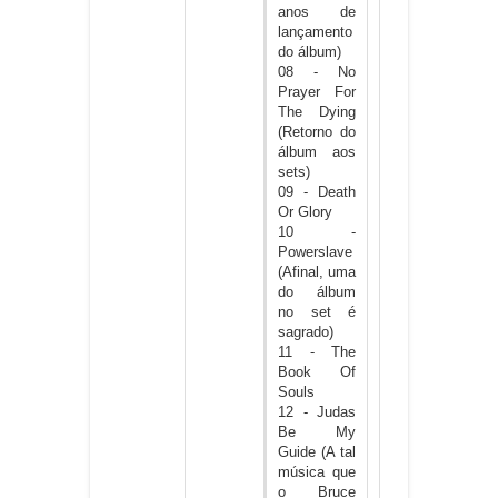
anos de
lançamento
do álbum)
08 - No
Prayer For
The Dying
(Retorno do
álbum aos
sets)
09 - Death
Or Glory
10 -
Powerslave
(Afinal, uma
do álbum
no set é
sagrado)
11 - The
Book Of
Souls
12 - Judas
Be My
Guide (A tal
música que
o Bruce