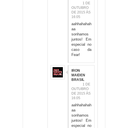
1 DE
OUTUBRO
DE 2015 ÀS
16:05
aahhahahah
aa
sonhamos
juntos! Em
especial no
caso da
Fear!
IRON
MAIDEN
BRASIL
1 DE
OUTUBRO
DE 2015 ÀS
16:05
aahhahahah
aa
sonhamos
juntos! Em
especial no