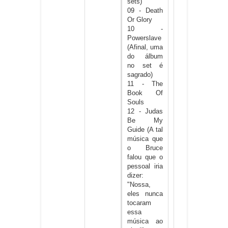
sets)
09 - Death
Or Glory
10 -
Powerslave
(Afinal, uma
do álbum
no set é
sagrado)
11 - The
Book Of
Souls
12 - Judas
Be My
Guide (A tal
música que
o Bruce
falou que o
pessoal iria
dizer:
"Nossa,
eles nunca
tocaram
essa
música ao