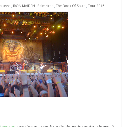
atured
,
IRON MAIDEN
,
Palmeiras
,
The Book Of Souls
,
Tour 2016
lmeiras
, acertaram a realização de mais quatro shows. A