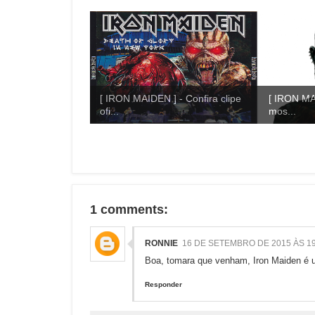
[ IRON MAIDEN ] - Confira clipe
[ IRON MA
ofi...
mos...
1 comments:
RONNIE
16 DE SETEMBRO DE 2015 ÀS 19
Boa, tomara que venham, Iron Maiden é u
Responder