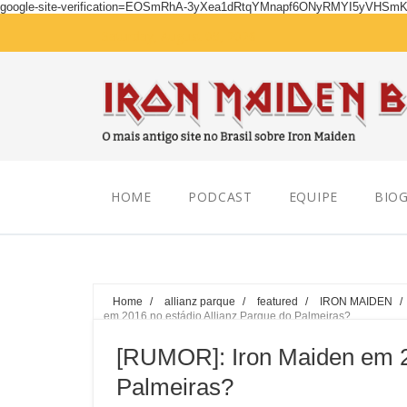
google-site-verification=EOSmRhA-3yXea1dRtqYMnapf6ONyRMYI5yVHSm
Saturday, August 08, 2026
HOME
PODCAST
EQUIPE
BIOG
Home
/
allianz parque
/
featured
/
IRON MAIDEN
/
em 2016 no estádio Allianz Parque do Palmeiras?
[RUMOR]: Iron Maiden em 20
Palmeiras?