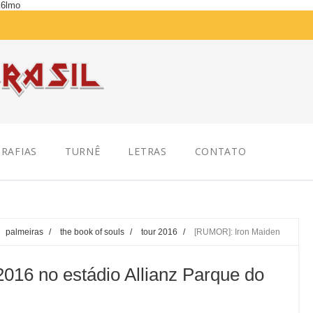
K6lmo
RAFIAS
TURNÊ
LETRAS
CONTATO
palmeiras
/
the book of souls
/
tour 2016
/
[RUMOR]: Iron Maiden
16 no estádio Allianz Parque do