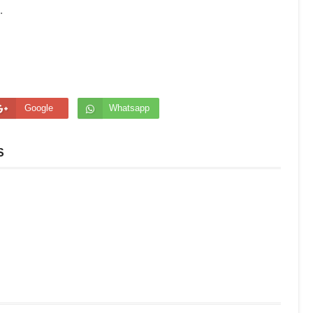
o.
Google
Whatsapp
S