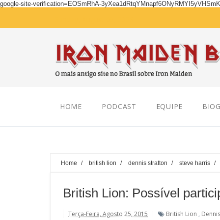
google-site-verification=EOSmRhA-3yXea1dRtqYMnapf6ONyRMYI5yVHSm
Sunday, August 09, 2026
HOME
PODCAST
EQUIPE
BIOG
Home
/
british lion
/
dennis stratton
/
steve harris
/
British Lion: Possível parti
Terça-Feira, Agosto 25, 2015
British Lion
,
Dennis