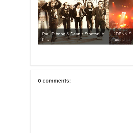
Paul DiAnno & Dennis Stratton: A
[ DENNIS 
hi...
fãs ...
0 comments: