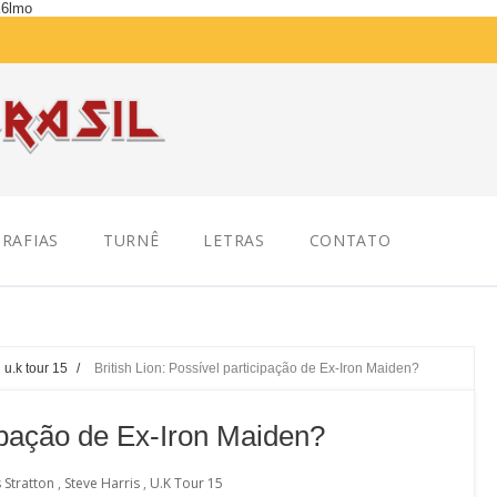
K6lmo
RAFIAS
TURNÊ
LETRAS
CONTATO
u.k tour 15
/
British Lion: Possível participação de Ex-Iron Maiden?
cipação de Ex-Iron Maiden?
 Stratton
,
Steve Harris
,
U.k Tour 15