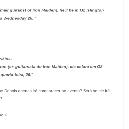
mer guitarist of Iron Maiden), he'll be in O2 Islington
his Wednesday 26. "
wkins.
on (ex-guitarrista do Iron Maiden), ele estará em O2
quarta-feira, 26.
"
ue Dennis apenas irá comparecer ao evento? Será se ele irá
n?
qui.