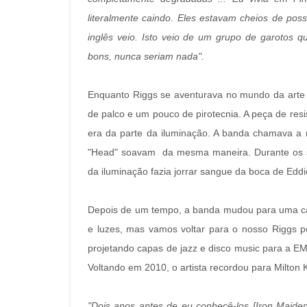
literalmente caindo. Eles estavam cheios de pos
inglês veio. Isto veio de um grupo de garotos 
bons, nunca seriam nada".
Enquanto Riggs se aventurava no mundo da arte 
de palco e um pouco de pirotecnia. A peça de re
era da parte da iluminação. A banda chamava 
"Head" soavam da mesma maneira. Durante os s
da iluminação fazia jorrar sangue da boca de Ed
Depois de um tempo, a banda mudou para uma cab
e luzes, mas vamos voltar para o nosso Riggs 
projetando capas de jazz e disco music para a EMI
Voltando em 2010, o artista recordou para Milton
"Dois anos antes de eu conhecê-los [Iron Maiden