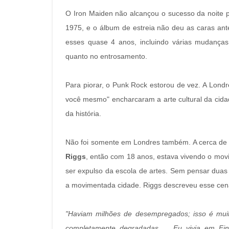
O Iron Maiden não alcançou o sucesso da noite p
1975, e o álbum de estreia não deu as caras ant
esses quase 4 anos, incluindo várias mudança
quanto no entrosamento.
Para piorar, o Punk Rock estorou de vez. A Londres
você mesmo" encharcaram a arte cultural da cid
da história.
Não foi somente em Londres também. A cerca de 
Riggs
, então com 18 anos, estava vivendo o mov
ser expulso da escola de artes. Sem pensar dua
a movimentada cidade. Riggs descreveu esse cen
"Haviam milhões de desempregados; isso é muit
completamente degradadas ... Eu vivia em Fi