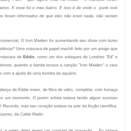
seiros. E esse foi o meu bairro. E isso é de onde o punk rock
que foram informados de que eles não eram nada, não seriam
comercial, O Iron Maiden foi aumentando seu show com luzes
sistência? Uma máscara de papel machê feito por um amigo que
a máscara de
Eddie
, como um dos sotaques de Londres "Ed" e
hows, quando a banda tocava a canção "Iron Maiden" o cara
die com a ajuda de uma bomba de aquário.
eça de Eddie maior, de fibra de vidro, completa, com fumaça
por um momento. O jovem artista estava tendo algum sucesso
 Records, mas seu coração estava na arte da ficção científica.
 Keynes, da
Cable Radio:
], e antes deles terem um contrato de gravação ... Eu estava