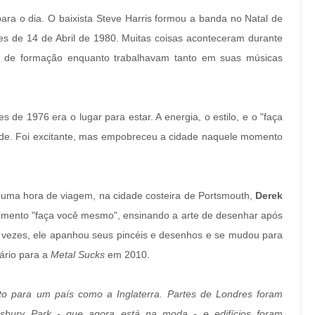
ara o dia. O baixista Steve Harris formou a banda no Natal de
es de 14 de Abril de 1980. Muitas coisas aconteceram durante
s de formação enquanto trabalhavam tanto em suas músicas
 de 1976 era o lugar para estar. A energia, o estilo, e o "faça
ade. Foi excitante, mas empobreceu a cidade naquele momento
uma hora de viagem, na cidade costeira de Portsmouth,
Derek
imento "faça você mesmo", ensinando a arte de desenhar após
s vezes, ele apanhou seus pincéis e desenhos e se mudou para
ário para a
Metal Sucks
em 2010.
o para um país como a Inglaterra. Partes de Londres foram
nsbury Park - que agora está na moda - e edifícios foram