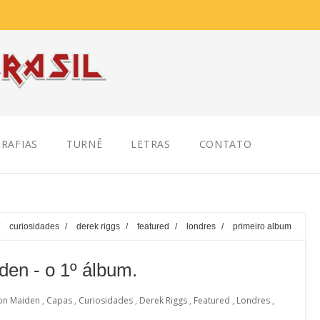
RAFIAS
TURNÊ
LETRAS
CONTATO
/
curiosidades
/
derek riggs
/
featured
/
londres
/
primeiro album
den - o 1º álbum.
ron Maiden
,
Capas
,
Curiosidades
,
Derek Riggs
,
Featured
,
Londres
,