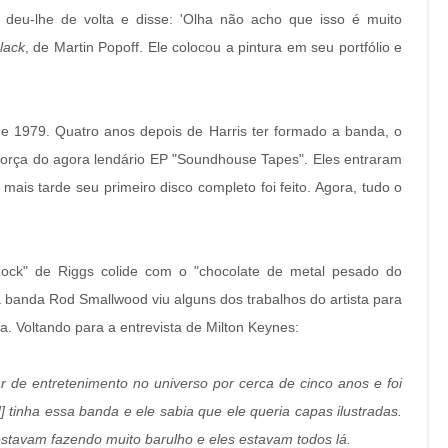
deu-lhe de volta e disse: 'Olha não acho que isso é muito
lack
, de Martin Popoff. Ele colocou a pintura em seu portfólio e
 1979. Quatro anos depois de Harris ter formado a banda, o
força do agora lendário EP "Soundhouse Tapes". Eles entraram
is tarde seu primeiro disco completo foi feito. Agora, tudo o
ck" de Riggs colide com o "chocolate de metal pesado do
da banda Rod Smallwood viu alguns dos trabalhos do artista para
ra. Voltando para a entrevista de Milton Keynes:
r de entretenimento no universo por cerca de cinco anos e foi
tinha essa banda e ele sabia que ele queria capas ilustradas.
stavam fazendo muito barulho e eles estavam todos lá.