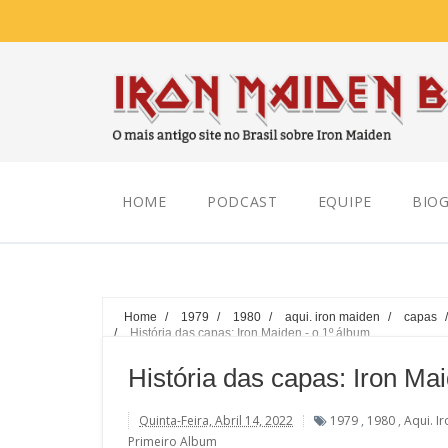
Saturday, August 08, 2026
HOME
PODCAST
EQUIPE
BIOG
Home
/
1979
/
1980
/
aqui. iron maiden
/
capas
/
História das capas: Iron Maiden - o 1º álbum.
História das capas: Iron Mai
Quinta-Feira, Abril 14, 2022
1979
,
1980
,
Aqui. I
Primeiro Album