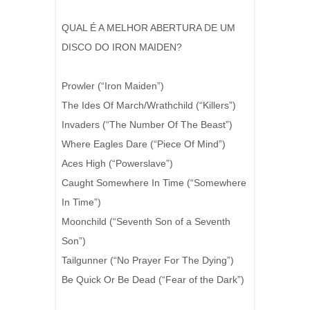
QUAL É A MELHOR ABERTURA DE UM
DISCO DO IRON MAIDEN?
Prowler (“Iron Maiden”)
The Ides Of March/Wrathchild (“Killers”)
Invaders (“The Number Of The Beast”)
Where Eagles Dare (“Piece Of Mind”)
Aces High (“Powerslave”)
Caught Somewhere In Time (“Somewhere
In Time”)
Moonchild (“Seventh Son of a Seventh
Son”)
Tailgunner (“No Prayer For The Dying”)
Be Quick Or Be Dead (“Fear of the Dark”)