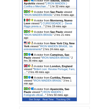
A visitor from
Siauliai, Siauliu
Apskritis
viewed "
[ IRON MAIDEN ] -
Confira o Merchan…
"
1 hr 32 mins ago
A visitor from
Sao Paulo
viewed
"
IRON MAIDEN BRASIL
"
2 hrs 9 mins ago
A visitor from
Monterrey, Nuevo
Leon
viewed "
[ CURIOSIDADE ] - Derek
Riggs previu a…
"
2 hrs 19 mins ago
A visitor from
Sao Paulo
viewed
"
IRON MAIDEN BRASIL
"
2 hrs 21 mins
ago
A visitor from
New York City, New
York
viewed "
IRON MAIDEN BRASIL: bis
entretenimento
"
2 hrs 24 mins ago
A visitor from
Campinas, Sao
Paulo
viewed "
IRON MAIDEN BRASIL
"
2
hrs 36 mins ago
A visitor from
London, England
viewed "
British Lion: Review Portugal, Faro,
…
"
2 hrs 49 mins ago
A visitor from
Curitiba, Parana
viewed "
IRON MAIDEN BRASIL
"
3 hrs 1
min ago
A visitor from
Aparecida, Sao
Paulo
viewed "
[ IRON MAIDEN ] -
Fotógrafo oficial…
"
3 hrs 50 mins ago
Get Script
Real Time
Tracking ON