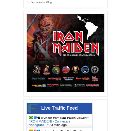
By
Ferramentas Blog
Live Traffic Feed
A visitor from
Sao Paulo
viewed "
[IRON MAIDEN] - Conheça a
discografia…
"
23 mins ago