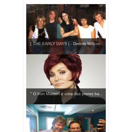
[ THE EARLY DAYS ] - Dennis Willcoc...
" O Iron Maiden é uma das piores ba...