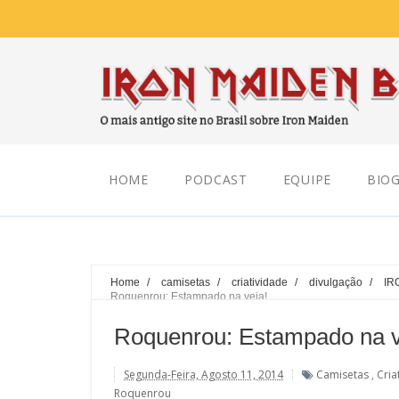
Thursday, August 06, 2026
HOME
PODCAST
EQUIPE
BIOG
Home
/
camisetas
/
criatividade
/
divulgação
/
IR
Roquenrou: Estampado na veia!
Roquenrou: Estampado na v
Segunda-Feira, Agosto 11, 2014
Camisetas
,
Cria
Roquenrou