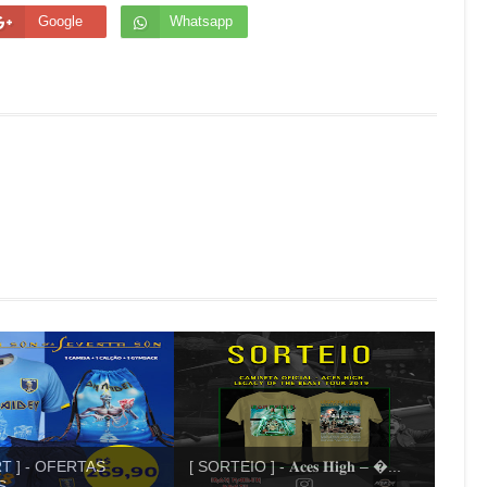
Google
Whatsapp
T ] - OFERTAS
[ SORTEIO ] - 𝐀𝐜𝐞𝐬 𝐇𝐢𝐠𝐡 – ...
IS