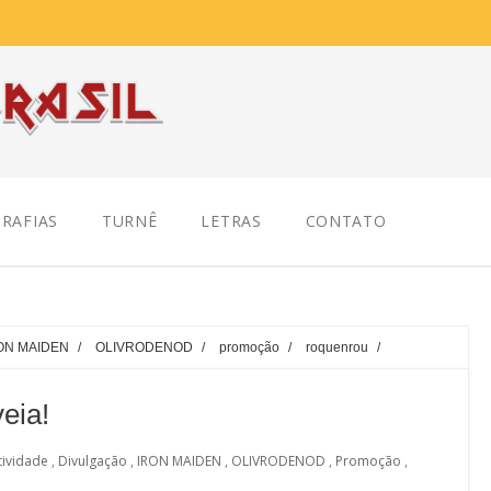
RAFIAS
TURNÊ
LETRAS
CONTATO
ON MAIDEN
/
OLIVRODENOD
/
promoção
/
roquenrou
/
eia!
tividade
,
Divulgação
,
IRON MAIDEN
,
OLIVRODENOD
,
Promoção
,