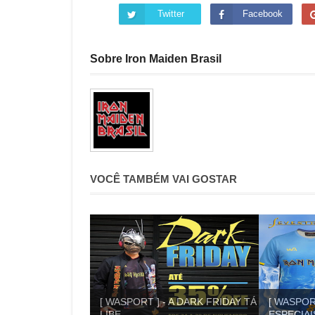
Twitter
Facebook
Sobre Iron Maiden Brasil
VOCÊ TAMBÉM VAI GOSTAR
[ WASPORT ] - A DARK FRIDAY TÁ
[ WASPOR
LIBE...
ESPECIA