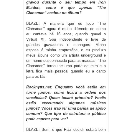
gravou durante o seu tempo em Iron
Maiden, como é que apenas "The
Clansman" acabou no álbum?
BLAZE: A maneira que eu toco "The
Clansman" agora é muito diferente de como
eu cantava há 16 anos, quando gravei o
Virtual XI. Sou independente e livre de
grandes gravadoras e managers. Minha
esposa é minha empresária, e eu produzo
meus álbuns como um artista underground e
um nome desconhecido para as massas. "The
Clansman" tornou-se uma parte de mim e a
letra fica mais pessoal quando eu a canto
para os fãs.
Rocknytts.net: Enquanto você estão em
turnê juntos, como ficará a ordem dos
vocalistas? Quem tocará primeiro? Vocês
estão executando algumas músicas
juntos? Vocês irão ter uma banda de apoio
comum? Que tipo de estrutura o público
pode esperar para ver?
BLAZE: Bem, o que Paul decidir estará bem