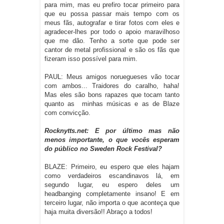
para mim, mas eu prefiro tocar primeiro para
que eu possa passar mais tempo com os
meus fãs, autografar e tirar fotos com eles e
agradecer-lhes por todo o apoio maravilhoso
que me dão. Tenho a sorte que pode ser
cantor de metal profissional e são os fãs que
fizeram isso possível para mim.
PAUL: Meus amigos noruegueses vão tocar
com ambos... Traidores do caralho, haha!
Mas eles são bons rapazes que tocam tanto
quanto as minhas músicas e as de Blaze
com convicção.
Rocknytts.net: E por último mas não
menos importante, o que vocês esperam
do público no Sweden Rock Festival?
BLAZE: Primeiro, eu espero que eles hajam
como verdadeiros escandinavos lá, em
segundo lugar, eu espero deles um
headbanging completamente insano! E em
terceiro lugar, não importa o que aconteça que
haja muita diversão!! Abraço a todos!