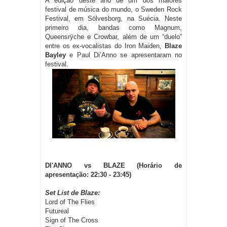
A edição deste ano de um dos maiores
festival de música do mundo, o Sweden Rock
Festival, em Sölvesborg, na Suécia. Neste
primeiro dia, bandas como Magnum,
Queensrÿche e Crowbar, além de um “duelo”
entre os ex-vocalistas do Iron Maiden,
Blaze
Bayley
e Paul Di’Anno se apresentaram no
festival.
DI'ANNO vs BLAZE (Horário de
apresentação: 22:30 - 23:45)
Set List de Blaze:
Lord of The Flies
Futureal
Sign of The Cross