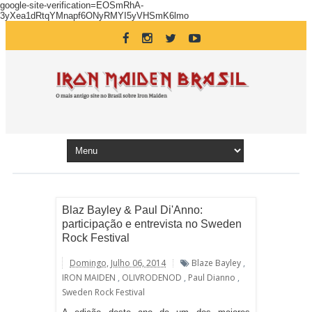
google-site-verification=EOSmRhA-
3yXea1dRtqYMnapf6ONyRMYI5yVHSmK6lmo
Blaz Bayley & Paul Di'Anno:
participação e entrevista no Sweden
Rock Festival
Domingo, Julho 06, 2014
Blaze Bayley
,
IRON MAIDEN
,
OLIVRODENOD
,
Paul Dianno
,
Sweden Rock Festival