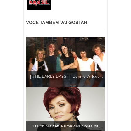
VOCÊ TAMBÉM VAI GOSTAR
[ THE EARLY DAYS ] - Dennis Willcoc...
" O Iron Maiden é uma das piores ba...