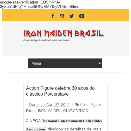
google-site-verification=EOSmRhA-
3yXea1dRtqYMnapf6ONyRMYI5yVHSmK6lmo
Action Figure celebra 30 anos do
clássico Powerslave
Domingo, Abril 27, 2014
Action Fgure
,
Eddie
,
IRON MAIDEN
,
OLIVRODENOD
A NECA (
National Entertainment Collectibles
) divulgou os detalhes de mais
Association