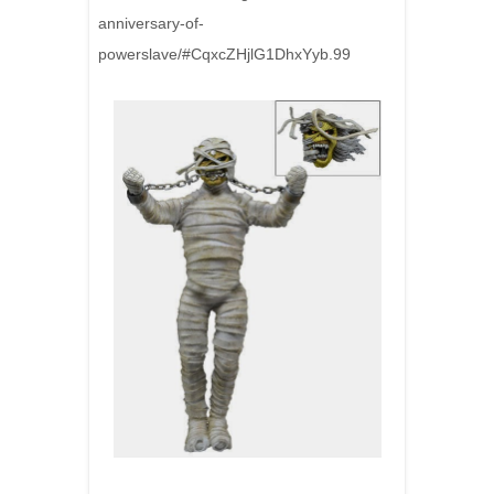
anniversary-of-
powerslave/#CqxcZHjlG1DhxYyb.99