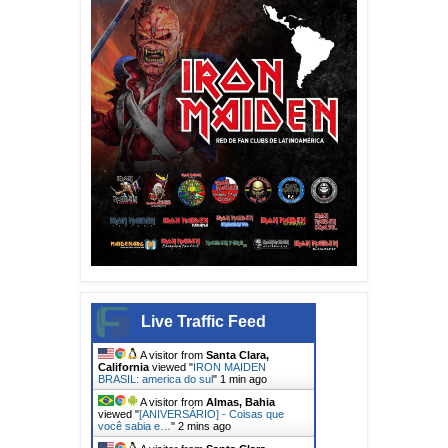
Live Traffic Feed
A visitor from
Santa Clara,
California
viewed "
IRON MAIDEN
BRASIL: america do sul
"
1 min ago
A visitor from
Almas, Bahia
viewed "
[ANIVERSÁRIO] - Coisas que
você sabia e…
"
2 mins ago