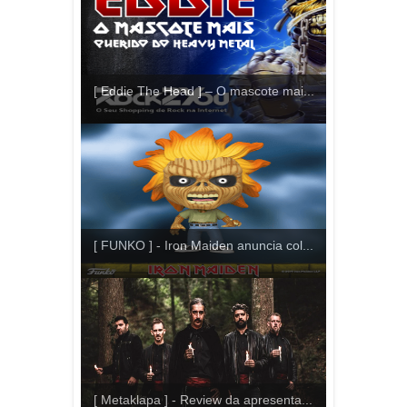
[ Eddie The Head ] – O mascote mai...
[ FUNKO ] - Iron Maiden anuncia col...
[ Metaklapa ] - Review da apresenta...