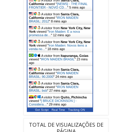
A visitor from
Santa Clara,
California
viewed "
[NEWS] - THE FINAL
FRONTIER - NOVO CD…
"
5 mins ago
A visitor from
Santa Clara,
California
viewed "
IRON MAIDEN
BRASIL: 2012
"
8 mins ago
A visitor from
New York City, New
York
viewed "
Iron Maiden: E a nova
promessa de…
"
12 mins ago
A visitor from
New York City, New
York
viewed "
Iron Maiden: Novos itens a
venda no…
"
18 mins ago
A visitor from
Itapuranga, Goias
viewed "
IRON MAIDEN BRASIL
"
23 mins
ago
A visitor from
Santa Clara,
California
viewed "
IRON MAIDEN
BRASIL: 90.2000
"
24 mins ago
A visitor from
Santa Clara,
California
viewed "
IRON MAIDEN
BRASIL: bsb
"
27 mins ago
A visitor from
Quito, Pichincha
viewed "
[ BRUCE DICKINSON ] -
Considera…
"
29 mins ago
Get Script
Real Time
Tracking ON
TOTAL DE VISUALIZAÇÕES DE
PÁGINA