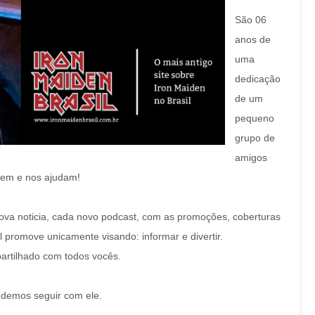
São 06
anos de
uma
dedicação
de um
pequeno
grupo de
amigos
vem e nos ajudam!
nova noticia, cada novo podcast, com as promoções, coberturas
 promove unicamente visando: informar e divertir.
artilhado com todos vocês.
ndemos seguir com ele.