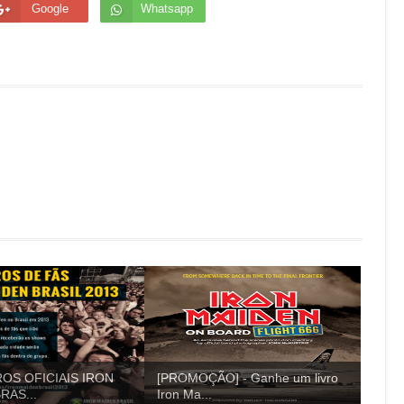
Google
Whatsapp
OS OFICIAIS IRON
[PROMOÇÃO] - Ganhe um livro
RAS...
Iron Ma...