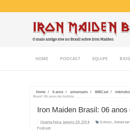
Saturday, August 08, 2026
HOME
PODCAST
EQUIPE
BIOG
Home
/
6 anos
/
aniversario
/
IMBCast
/
imbnotici
Brasil: 06 anos de história
Iron Maiden Brasil: 06 anos 
Quarta-Feira, Janeiro 29, 2014
6 Anos
,
Aniversar
Podcast