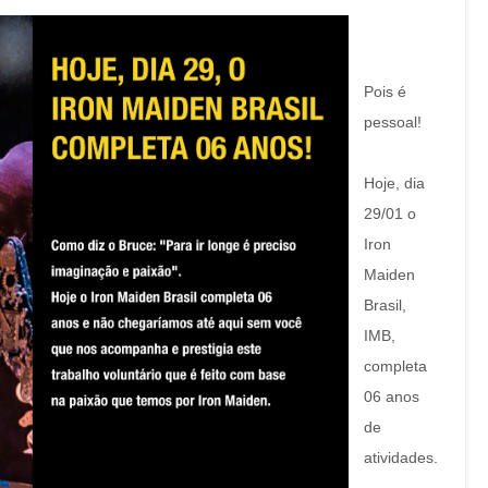
Pois é
pessoal!
Hoje, dia
29/01 o
Iron
Maiden
Brasil,
IMB,
completa
06 anos
de
atividades.