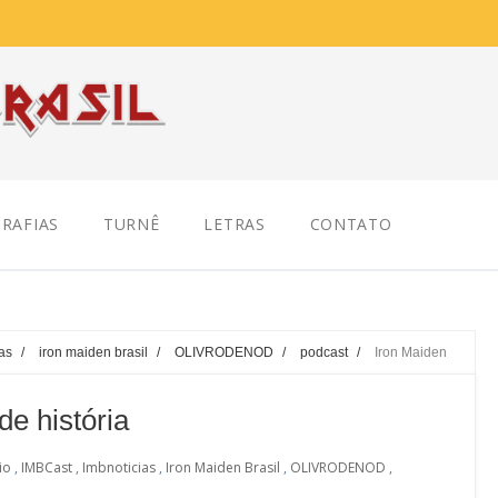
RAFIAS
TURNÊ
LETRAS
CONTATO
as
/
iron maiden brasil
/
OLIVRODENOD
/
podcast
/
Iron Maiden
de história
io
,
IMBCast
,
Imbnoticias
,
Iron Maiden Brasil
,
OLIVRODENOD
,