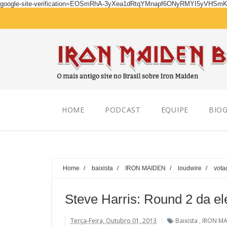
google-site-verification=EOSmRhA-3yXea1dRtqYMnapf6ONyRMYI5yVHSm
Thursday, August 06, 2026
HOME
PODCAST
EQUIPE
BIOG
Home
/
baixista
/
IRON MAIDEN
/
loudwire
/
vota
Steve Harris: Round 2 da el
Terça-Feira, Outubro 01, 2013
Baixista
,
IRON MA