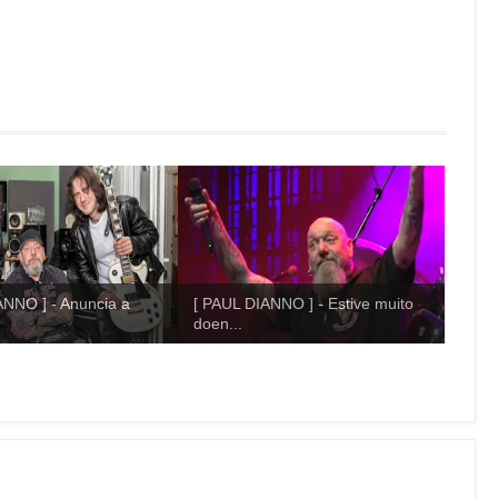
ANNO ] - Anuncia a
[ PAUL DIANNO ] - Estive muito
doen...