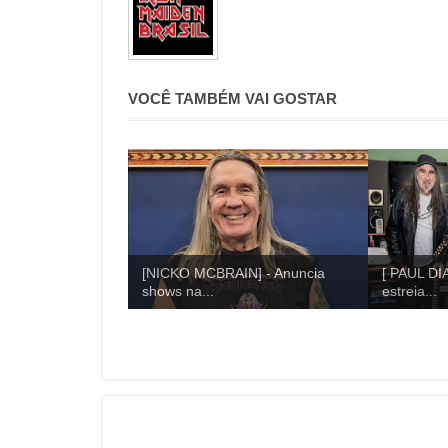
VOCÊ TAMBÉM VAI GOSTAR
[NICKO MCBRAIN] - Anuncia
[ PAUL DI
shows na...
estreia...