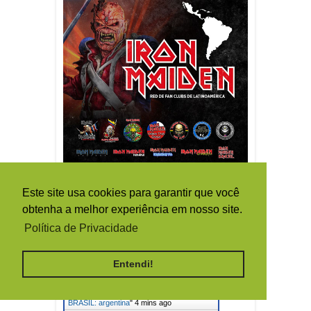
Este site usa cookies para garantir que você
obtenha a melhor experiência em nosso site.
Live Traffic Feed
Política de Privacidade
A visitor from
Washington,
District Of Columbia
viewed "
[ BRUCE
DICKINSON ] - comenta lado…
"
3 mins
Entendi!
ago
A visitor from
Santa Clara,
California
viewed "
IRON MAIDEN
BRASIL: argentina
"
4 mins ago