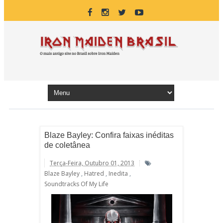
Blaze Bayley: Confira faixas inéditas
de coletânea
Terça-Feira, Outubro 01, 2013
Blaze Bayley
,
Hatred
,
Inedita
,
Soundtracks Of My Life