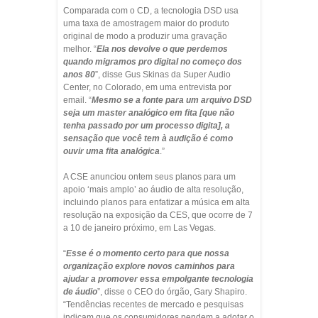
Comparada com o CD, a tecnologia DSD usa
uma taxa de amostragem maior do produto
original de modo a produzir uma gravação
melhor. “
Ela nos devolve o que perdemos
quando migramos pro digital no começo dos
anos 80
”, disse Gus Skinas da Super Audio
Center, no Colorado, em uma entrevista por
email. “
Mesmo se a fonte para um arquivo DSD
seja um master analógico em fita [que não
tenha passado por um processo digita], a
sensação que você tem à audição é como
ouvir uma fita analógica
.”
A CSE anunciou ontem seus planos para um
apoio ‘mais amplo’ ao áudio de alta resolução,
incluindo planos para enfatizar a música em alta
resolução na exposição da CES, que ocorre de 7
a 10 de janeiro próximo, em Las Vegas.
“
Esse é o momento certo para que nossa
organização explore novos caminhos para
ajudar a promover essa empolgante tecnologia
de áudio
”, disse o CEO do órgão, Gary Shapiro.
“Tendências recentes de mercado e pesquisas
indicam que os consumidores pendem a adotar o