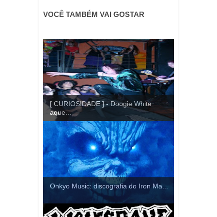
VOCÊ TAMBÉM VAI GOSTAR
[ CURIOSIDADE ] - Doogie White
aque...
Onkyo Music: discografia do Iron Ma...