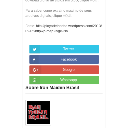
dowload digital de títulos em DSD, clique
AQUI.
Para saber como extrair o máximo de seus
arquivos digitais, clique
AQUI.
Fonte:
http://playadelnacho.wordpress.com/2013/
09/05/httpwp-mep2lvge-2rt/
Twitter
Facebook
Google
Whatsapp
Sobre Iron Maiden Brasil