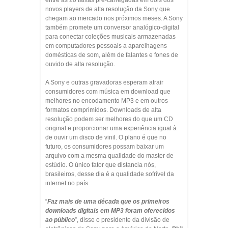
entre as 20 faixas pré-carregadas em dois dos
novos players de alta resolução da Sony que
chegam ao mercado nos próximos meses. A Sony
também promete um conversor analógico-digital
para conectar coleções musicais armazenadas
em computadores pessoais a aparelhagens
domésticas de som, além de falantes e fones de
ouvido de alta resolução.
A Sony e outras gravadoras esperam atrair
consumidores com música em download que
melhores no encodamento MP3 e em outros
formatos comprimidos. Downloads de alta
resolução podem ser melhores do que um CD
original e proporcionar uma experiência igual à
de ouvir um disco de vinil. O plano é que no
futuro, os consumidores possam baixar um
arquivo com a mesma qualidade do master de
estúdio. O único fator que distancia nós,
brasileiros, desse dia é a qualidade sofrível da
internet no país.
“
Faz mais de uma década que os primeiros
downloads digitais em MP3 foram oferecidos
ao público
”, disse o presidente da divisão de