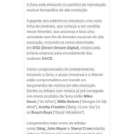
A Sony está elevando os padrões da reprodução
musical fonográfica de alta resolução.
A gigante dos eletrônicos introduziu uma nova
linha de produtos, que começa a ser vendida
nesse trimestre, que processa e toca uma
variedade sem fim de formatos musicais de alta
resolução, incluindo os novos downloads
em
DSD
[
Direct Stream Digital
], criados pela
própria empresa para encodamento dos
custosos
SACD
.
Vários conglomerados do entretenimento,
incluindo a Sony, o grupo Universal e a Warner
estão comprometidos em investir em
lançamentos de música em alta resolução.
Dentre os artistas com música já pré-carregada
nos novos produtos da Sony estão
Miles
Davis
[“
So What
”],
Willie Nelson
[“
Georgia On My
Mind
”],
Aretha Franklin
[“
Baby, I Love You
”] e
os
Beach Boys
[“
Good Vibrations
”].
Lançamentos mais novos de artistas
como
Sting
,
John Mayer
e
Sheryl Crow
estarão