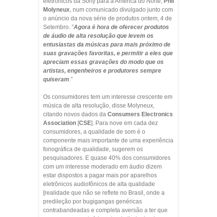
eletrônicos da Sony para a América do Norte,
Phil
Molyneux
, num comunicado divulgado junto com
o anúncio da nova série de produtos ontem, 4 de
Setembro. ”
Agora é hora de oferecer produtos
de áudio de alta resolução que levem os
entusiastas da músicas para mais próximo de
suas gravações favoritas, e permitir a eles que
apreciam essas gravações do modo que os
artistas, engenheiros e produtores sempre
quiseram
.”
Os consumidores tem um interesse crescente em
música de alta resolução, disse Molyneux,
citando novos dados da
Consumers Electronics
Association
[
CSE
]. Para nove em cada dez
consumidores, a qualidade de som é o
componente mais importante de uma experiência
fonográfica de qualidade, sugerem os
pesquisadores. E quase 40% dos consumidores
com um interesse moderado em áudio dizem
estar dispostos a pagar mais por aparelhos
eletrônicos audiofônicos de alta qualidade
[realidade que não se reflete no Brasil, onde a
predileção por bugigangas genéricas
contrabandeadas e completa aversão a ter que