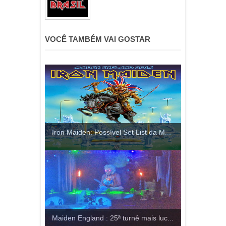
VOCÊ TAMBÉM VAI GOSTAR
Iron Maiden: Possível Set List da M...
Maiden England : 25ª turnê mais luc...