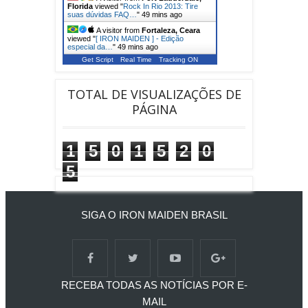
Florida
viewed "
Rock In Rio 2013: Tire
suas dúvidas FAQ…
"
49 mins ago
A visitor from
Fortaleza, Ceara
viewed "
[ IRON MAIDEN ] - Edição
especial da…
"
49 mins ago
Get Script
Real Time
Tracking ON
TOTAL DE VISUALIZAÇÕES DE
PÁGINA
1
5
0
1
5
2
0
5
SIGA O IRON MAIDEN BRASIL
RECEBA TODAS AS NOTÍCIAS POR E-
MAIL