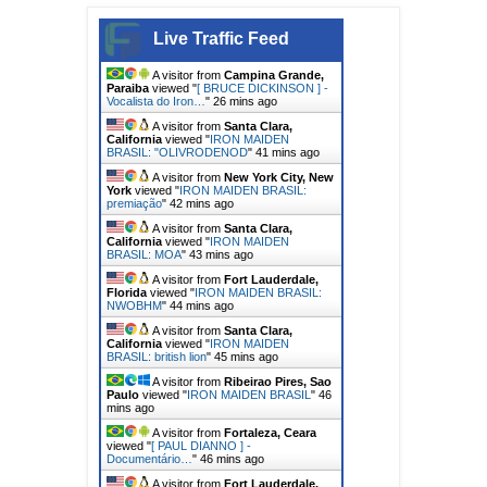
Live Traffic Feed
A visitor from
Campina Grande,
Paraiba
viewed "
[ BRUCE DICKINSON ] -
Vocalista do Iron…
"
26 mins ago
A visitor from
Santa Clara,
California
viewed "
IRON MAIDEN
BRASIL: "OLIVRODENOD
"
41 mins ago
A visitor from
New York City, New
York
viewed "
IRON MAIDEN BRASIL:
premiação
"
42 mins ago
A visitor from
Santa Clara,
California
viewed "
IRON MAIDEN
BRASIL: MOA
"
43 mins ago
A visitor from
Fort Lauderdale,
Florida
viewed "
IRON MAIDEN BRASIL:
NWOBHM
"
44 mins ago
A visitor from
Santa Clara,
California
viewed "
IRON MAIDEN
BRASIL: british lion
"
45 mins ago
A visitor from
Ribeirao Pires, Sao
Paulo
viewed "
IRON MAIDEN BRASIL
"
46
mins ago
A visitor from
Fortaleza, Ceara
viewed "
[ PAUL DIANNO ] -
Documentário…
"
47 mins ago
A visitor from
Fort Lauderdale,