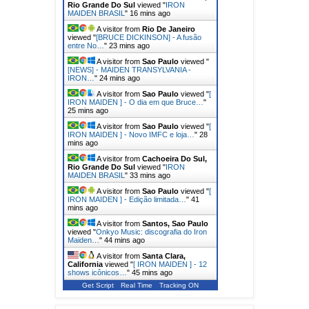
Rio Grande Do Sul
viewed "
IRON
MAIDEN BRASIL
"
16 mins ago
A visitor from
Rio De Janeiro
viewed "
[BRUCE DICKINSON] - A fusão
entre No…
"
23 mins ago
A visitor from
Sao Paulo
viewed "
[NEWS] - MAIDEN TRANSYLVANIA -
IRON…
"
24 mins ago
A visitor from
Sao Paulo
viewed "
[
IRON MAIDEN ] - O dia em que Bruce…
"
25 mins ago
A visitor from
Sao Paulo
viewed "
[
IRON MAIDEN ] - Novo IMFC e loja…
"
28
mins ago
A visitor from
Cachoeira Do Sul,
Rio Grande Do Sul
viewed "
IRON
MAIDEN BRASIL
"
33 mins ago
A visitor from
Sao Paulo
viewed "
[
IRON MAIDEN ] - Edição limitada…
"
41
mins ago
A visitor from
Santos, Sao Paulo
viewed "
Onkyo Music: discografia do Iron
Maiden…
"
44 mins ago
A visitor from
Santa Clara,
California
viewed "
[ IRON MAIDEN ] - 12
shows icônicos…
"
45 mins ago
Get Script
Real Time
Tracking ON