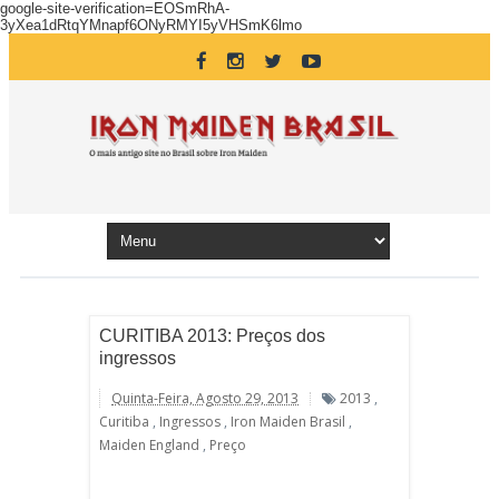
google-site-verification=EOSmRhA-
3yXea1dRtqYMnapf6ONyRMYI5yVHSmK6lmo
CURITIBA 2013: Preços dos
ingressos
Quinta-Feira, Agosto 29, 2013
2013
,
Curitiba
,
Ingressos
,
Iron Maiden Brasil
,
Maiden England
,
Preço