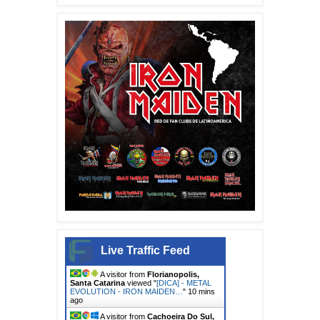
Live Traffic Feed
A visitor from
Florianopolis,
Santa Catarina
viewed "
[DICA] - METAL
EVOLUTION - IRON MAIDEN…
"
10 mins
ago
A visitor from
Cachoeira Do Sul,