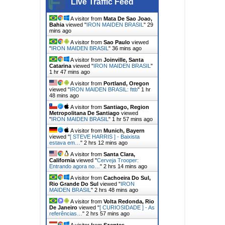
Live Traffic Feed
A visitor from
Mata De Sao Joao,
Bahia
viewed "
IRON MAIDEN BRASIL
"
29
mins ago
A visitor from
Sao Paulo
viewed
"
IRON MAIDEN BRASIL
"
36 mins ago
A visitor from
Joinville, Santa
Catarina
viewed "
IRON MAIDEN BRASIL
"
1 hr 47 mins ago
A visitor from
Portland, Oregon
viewed "
IRON MAIDEN BRASIL: fttb
"
1 hr
48 mins ago
A visitor from
Santiago, Region
Metropolitana De Santiago
viewed
"
IRON MAIDEN BRASIL
"
1 hr 57 mins ago
A visitor from
Munich, Bayern
viewed "
[ STEVE HARRIS ] - Baixista
estava em…
"
2 hrs 12 mins ago
A visitor from
Santa Clara,
California
viewed "
Cerveja Trooper:
Entrando agora no…
"
2 hrs 14 mins ago
A visitor from
Cachoeira Do Sul,
Rio Grande Do Sul
viewed "
IRON
MAIDEN BRASIL
"
2 hrs 48 mins ago
A visitor from
Volta Redonda, Rio
De Janeiro
viewed "
[ CURIOSIDADE ] - As
referências…
"
2 hrs 57 mins ago