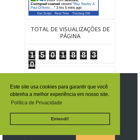
A visitor from
Szentes,
Csongrad-csanad
viewed "
Blaz Bayley &
Paul Di'Anno:…
"
3 hrs 5 mins ago
Get Script
Real Time
Tracking ON
TOTAL DE VISUALIZAÇÕES DE
PÁGINA
1
5
0
1
8
8
3
0
SIGA O IRON MAIDEN BRASIL
Este site usa cookies para garantir que você
obtenha a melhor experiência em nosso site.
Política de Privacidade
RECEBA TODAS AS NOTÍCIAS POR E-
Entendi!
MAIL