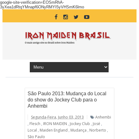
google-site-verification=EOSmRhA-
3yXea1dRtqYMnapf6ONyRMYI5yVHSmK6lmo
São Paulo 2013: Mudança do Local
do show do Jockey Club para o
Anhembi
Segunda-Feira, Junho 03, 2013
Anhembi
,
Flesch
,
IRON MAIDEN
,
Jockey Club
,
José
,
Local
,
Maiden England
,
Mudança
,
Norberto
,
São Paulo