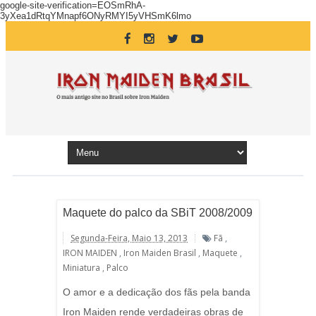
google-site-verification=EOSmRhA-
3yXea1dRtqYMnapf6ONyRMYI5yVHSmK6lmo
Maquete do palco da SBiT 2008/2009
Segunda-Feira, Maio 13, 2013
Fã
,
IRON MAIDEN
,
Iron Maiden Brasil
,
Maquete
,
Miniatura
,
Palco
O amor e a dedicação dos fãs pela banda
Iron Maiden rende verdadeiras obras de