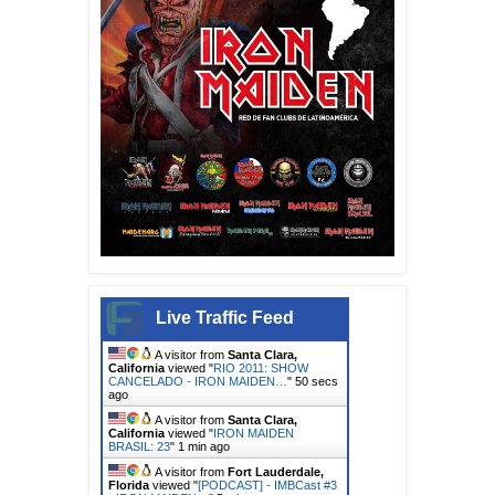
Live Traffic Feed
A visitor from
Santa Clara,
California
viewed "
RIO 2011: SHOW
CANCELADO - IRON MAIDEN…
"
52 secs
ago
A visitor from
Santa Clara,
California
viewed "
IRON MAIDEN
BRASIL: 23
"
1 min ago
A visitor from
Fort Lauderdale,
Florida
viewed "
[PODCAST] - IMBCast #3