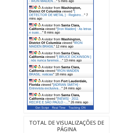
- IRON MAIDEN…
"
5 mins ago
A visitor from
Washington,
District Of Columbia
viewed "
[
DETECTOR DE METAL ] - Registro…
"
7
mins ago
A visitor from
Santa Clara,
California
viewed "
[Iron Maiden] - As letras
e suas…
"
9 mins ago
A visitor from
Washington,
District Of Columbia
viewed "
IRON
MAIDEN BRASIL
"
12 mins ago
A visitor from
Santa Clara,
California
viewed "
[ BRUCE DICKINSON ]
: nós nunca faremos…
"
13 mins ago
A visitor from
Santa Clara,
California
viewed "
IRON MAIDEN
BRASIL: noticias
"
18 mins ago
A visitor from
Fort Lauderdale,
Florida
viewed "
[ADRIAN SMITH] -
Entrevista exclusiva…
"
24 mins ago
A visitor from
Santa Clara,
California
viewed "
[NEWS] - 2011:
RECIFE E SÃO PAULO -…
"
26 mins ago
Get Script
Real Time
Tracking ON
TOTAL DE VISUALIZAÇÕES DE
PÁGINA