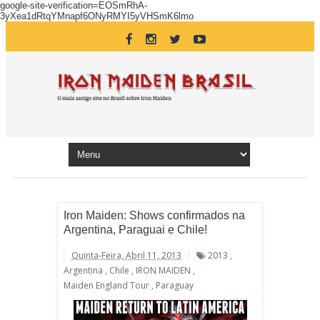
google-site-verification=EOSmRhA-
3yXea1dRtqYMnapf6ONyRMYI5yVHSmK6lmo
Iron Maiden: Shows confirmados na
Argentina, Paraguai e Chile!
Quinta-Feira, Abril 11, 2013
2013
,
Argentina
,
Chile
,
IRON MAIDEN
,
Maiden England Tour
,
Paraguay