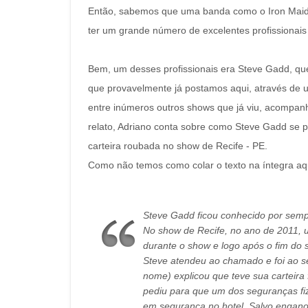
Então, sabemos que uma banda como o Iron Maiden
ter um grande número de excelentes profissionais 
Bem, um desses profissionais era Steve Gadd, qu
que provavelmente já postamos aqui, através de u
entre inúmeros outros shows que já viu, acompan
relato, Adriano conta sobre como Steve Gadd se p
carteira roubada no show de Recife - PE.
Como não temos como colar o texto na íntegra aqui,
Steve Gadd ficou conhecido por semp
No show de Recife, no ano de 2011, u
durante o show e logo após o fim do
Steve atendeu ao chamado e foi ao s
nome) explicou que teve sua carteira 
pediu para que um dos seguranças fi
em segurança no hotel. Salvo engano,