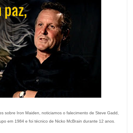
tes sobre Iron Maiden, noticiamos o falecimento de Steve Gadd,
upo em 1984 e foi técnico de Nicko McBrain durante 12 anos.