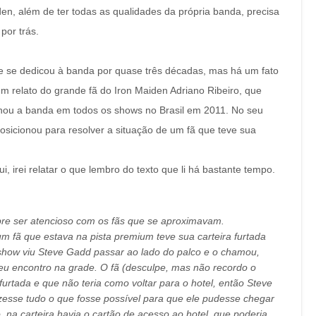
, além de ter todas as qualidades da própria banda, precisa
por trás.
e se dedicou à banda por quase três décadas, mas há um fato
m relato do grande fã do Iron Maiden Adriano Ribeiro, que
hou a banda em todos os shows no Brasil em 2011. No seu
osicionou para resolver a situação de um fã que teve sua
 irei relatar o que lembro do texto que li há bastante tempo.
re ser atencioso com os fãs que se aproximavam.
m fã que estava na pista premium teve sua carteira furtada
 show viu Steve Gadd passar ao lado do palco e o chamou,
eu encontro na grade. O fã (desculpe, mas não recordo o
furtada e que não teria como voltar para o hotel, então Steve
zesse tudo o que fosse possível para que ele pudesse chegar
 na carteira havia o cartão de acesso ao hotel, que poderia