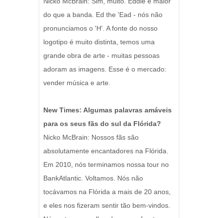
Nicko McBrain: Sim, muito. Eddie é maior
do que a banda. Ed the 'Ead - nós não
pronunciamos o 'H'. A fonte do nosso
logotipo é muito distinta, temos uma
grande obra de arte - muitas pessoas
adoram as imagens. Esse é o mercado:
vender música e arte.
New Times: Algumas palavras amáveis ​​
para os seus fãs do sul da Flórida?
Nicko McBrain: Nossos fãs são
absolutamente encantadores na Flórida.
Em 2010, nós terminamos nossa tour no
BankAtlantic. Voltamos. Nós não
tocávamos na Flórida a mais de 20 anos,
e eles nos fizeram sentir tão bem-vindos.