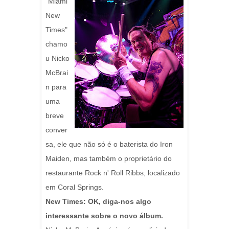
"Miami
New
Times"
chamo
u Nicko
McBrai
n para
uma
breve
conver
sa, ele que não só é o baterista do Iron
Maiden, mas também o proprietário do
restaurante Rock n' Roll Ribbs, localizado
em Coral Springs.
New Times: OK, diga-nos algo
interessante sobre o novo álbum.