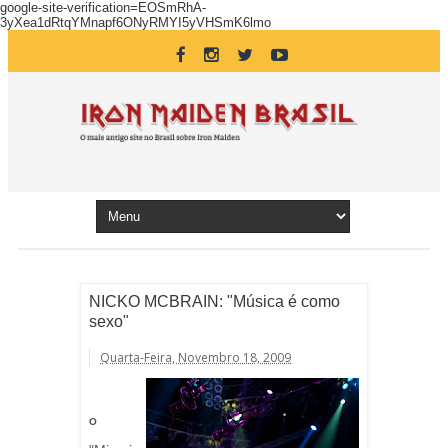
google-site-verification=EOSmRhA-
3yXea1dRtqYMnapf6ONyRMYI5yVHSmK6lmo
NICKO MCBRAIN: "Música é como
sexo"
Quarta-Feira, Novembro 18, 2009
O