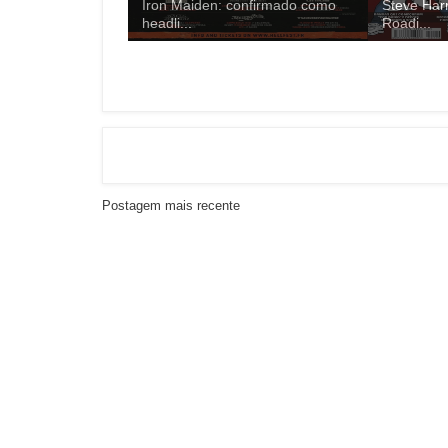
Iron Maiden: confirmado como
Steve Harr
headli...
Roadi...
Postagem mais recente