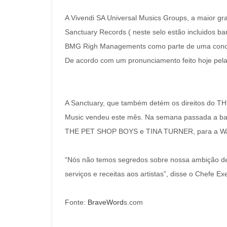
A Vivendi SA Universal Musics Groups, a maior g
Sanctuary Records ( neste selo estão incluidos b
BMG Righ Managements como parte de uma concess
De acordo com um pronunciamento feito hoje pela
A Sanctuary, que também detém os direitos do 
Music vendeu este mês. Na semana passada a b
THE PET SHOP BOYS e TINA TURNER, para a War
“Nós não temos segredos sobre nossa ambição de 
serviços e receitas aos artistas”, disse o Chefe 
Fonte:
BraveWord
s.com