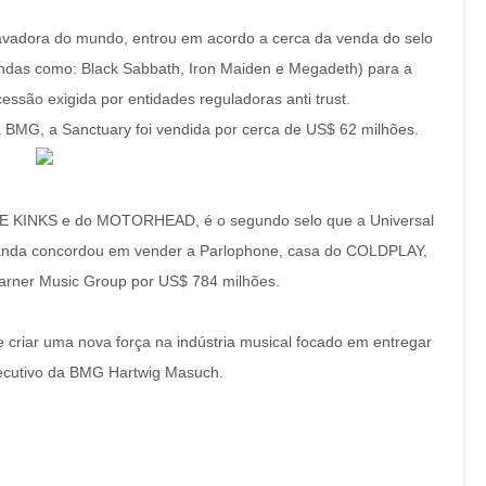
ravadora do mundo, entrou em acordo a cerca da venda do selo
andas como: Black Sabbath, Iron Maiden e Megadeth) para a
ão exigida por entidades reguladoras anti trust.
 BMG, a Sanctuary foi vendida por cerca de US$ 62 milhões.
THE KINKS e do MOTORHEAD, é o segundo selo que a Universal
anda concordou em vender a Parlophone, casa do COLDPLAY,
ner Music Group por US$ 784 milhões.
criar uma nova força na indústria musical focado em entregar
Executivo da BMG Hartwig Masuch.