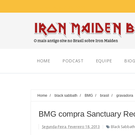
Saturday, August 08, 2026
HOME
PODCAST
EQUIPE
BIOG
Home
/
black sabbath
/
BMG
/
brasil
/
gravadora
BMG compra Sanctuary Re
Segunda-Feira, Fevereiro 18, 2013
Black Sabbath