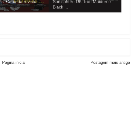
is: Capa da revista
Sonisphere UK: Iron Maiden e
Black ...
Página inicial
Postagem mais antiga