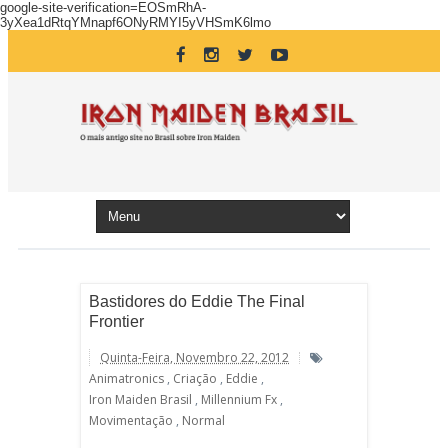
google-site-verification=EOSmRhA-
3yXea1dRtqYMnapf6ONyRMYI5yVHSmK6lmo
Bastidores do Eddie The Final
Frontier
Quinta-Feira, Novembro 22, 2012
Animatronics
,
Criação
,
Eddie
,
Iron Maiden Brasil
,
Millennium Fx
,
Movimentação
,
Normal