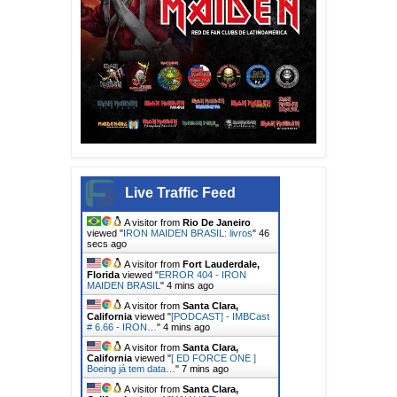
Live Traffic Feed
A visitor from
Rio De Janeiro
viewed "
IRON MAIDEN BRASIL: livros
"
48
secs ago
A visitor from
Fort Lauderdale,
Florida
viewed "
ERROR 404 - IRON
MAIDEN BRASIL
"
4 mins ago
A visitor from
Santa Clara,
California
viewed "
[PODCAST] - IMBCast
# 6.66 - IRON…
"
4 mins ago
A visitor from
Santa Clara,
California
viewed "
[ ED FORCE ONE ]
Boeing já tem data…
"
7 mins ago
A visitor from
Santa Clara,