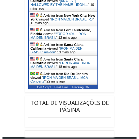
California
viewed "
[ANALISE] -
HALLOWED BY THE NAME - IRON…
"
10
mins ago
A visitor from
New York City, New
York
viewed "
IRON MAIDEN BRASIL: RJ
"
11 mins ago
A visitor from
Fort Lauderdale,
Florida
viewed "
ERROR 404 - IRON
MAIDEN BRASIL
"
12 mins ago
A visitor from
Santa Clara,
California
viewed "
IRON MAIDEN
BRASIL: maiden
"
13 mins ago
A visitor from
Santa Clara,
California
viewed "
ERROR 404 - IRON
MAIDEN BRASIL
"
18 mins ago
A visitor from
Rio De Janeiro
viewed "
IRON MAIDEN BRASIL: MCA
Concerts
"
22 mins ago
Get Script
Real Time
Tracking ON
TOTAL DE VISUALIZAÇÕES DE
PÁGINA