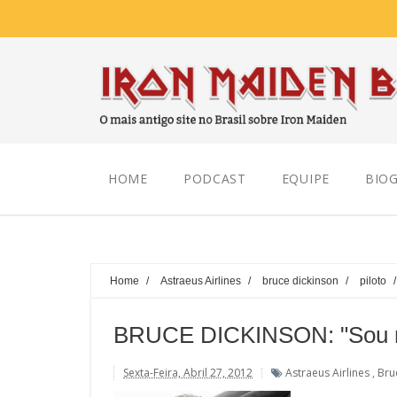
Friday, August 07, 2026
HOME
PODCAST
EQUIPE
BIOG
Home
/
Astraeus Airlines
/
bruce dickinson
/
piloto
BRUCE DICKINSON: "Sou me
Sexta-Feira, Abril 27, 2012
Astraeus Airlines
,
Bru