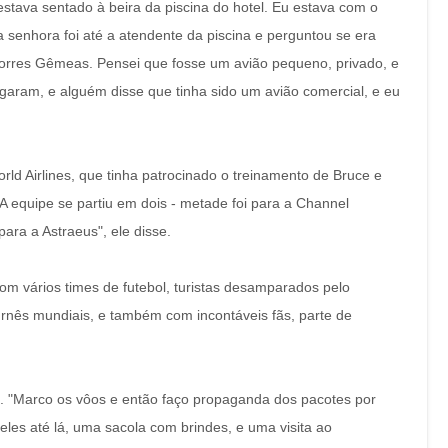
 estava sentado à beira da piscina do hotel. Eu estava com o
senhora foi até a atendente da piscina e perguntou se era
orres Gêmeas. Pensei que fosse um avião pequeno, privado, e
egaram, e alguém disse que tinha sido um avião comercial, e eu
ld Airlines, que tinha patrocinado o treinamento de Bruce e
"A equipe se partiu em dois - metade foi para a Channel
ara a Astraeus", ele disse.
om vários times de futebol, turistas desamparados pelo
rnês mundiais, e também com incontáveis fãs, parte de
ri. "Marco os vôos e então faço propaganda dos pacotes por
 eles até lá, uma sacola com brindes, e uma visita ao