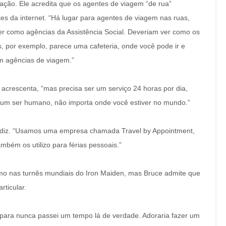
iação. Ele acredita que os agentes de viagem “de rua”
tes da internet. “Há lugar para agentes de viagem nas ruas,
er como agências da Assistência Social. Deveriam ver como os
s, por exemplo, parece uma cafeteria, onde você pode ir e
em agências de viagem.”
acrescenta, “mas precisa ser um serviço 24 horas por dia,
m um ser humano, não importa onde você estiver no mundo.”
le diz. “Usamos uma empresa chamada Travel by Appointment,
mbém os utilizo para férias pessoais.”
omo nas turnês mundiais do Iron Maiden, mas Bruce admite que
rticular.
, para nunca passei um tempo lá de verdade. Adoraria fazer um