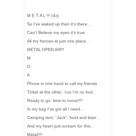
M E T A L !!! (4x)
So I’ve waked up then it’s there…
Can’t Believe my eyes it’s true…
All my heroes at just one place…
METAL OPEN AIR!!
M
O
A
Phone in one hand to call my friends…
Ticket at the other, ‘cos I’m no fool…
Ready to go, time to move!!!!
In my bag I’ve got all I need…
Camping tent, “Jack”, food and beer…
And my heart just scream for this…
Metal!!!!