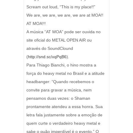
Scream out loud, “This is my place!!”
We are, we are, we are, we are at MOA!!
AT MOA!!!
A música “AT MOA” pode ser ouvida no
site oficial do METAL OPEN AIR ou
através do SoundClound
(
http://snd.sc/xqPqB6
).
Para Thiago Bianchi, o hino mostra a
força do heavy metal no Brasil e a atitude
headbanger: “Quando recebemos o
convite para gravar a música, nem
pensamos duas vezes: o Shaman
prontamente atendeu a essa honra. Sua
letra fala justamente sobre a emoção de
quem curte o verdadeiro heavy metal e
sabe o quão imperdível é o evento.” O