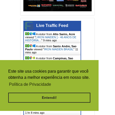
Live Traffic Feed
A visitor from
Alto Santo, Acre
viewed "
[ IRON MAIDEN ] - 46 ANOS DE
HISTÓRIA…
"
9 mins ago
A visitor from
Santo Andre, Sao
Paulo
viewed "
IRON MAIDEN BRASIL
"
11
mins ago
A visitor from
Campinas, Sao
Paulo
viewed "
IRON MAIDEN BRASIL
"
25
mins ago
A visitor from
Campinas, Sao
Este site usa cookies para garantir que você
Paulo
viewed "
[RARIDADES] - HIGH
VAULTAGE VOL's I ,…
"
26 mins ago
obtenha a melhor experiência em nosso site.
A visitor from
Rio De Janeiro
Política de Privacidade
viewed "
IRON MAIDEN BRASIL
"
50 mins
ago
A visitor from
Formosa, Goias
Entendi!
viewed "
A Donzela de Ferro e a História:…
"
54 mins ago
A visitor from
Lages, Santa
Catarina
viewed "
IRON MAIDEN BRASIL
"
1 hr 8 mins ago