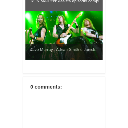
IRON MAIDEN: Assista episodio compl...
Dave Murray , Adrian Smith e Janick...
0 comments: