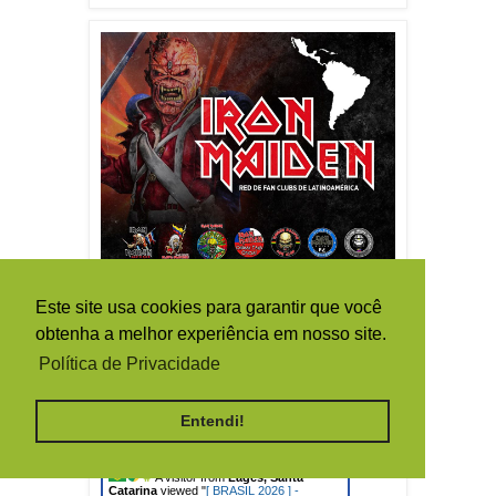
Este site usa cookies para garantir que você
obtenha a melhor experiência em nosso site.
Política de Privacidade
Live Traffic Feed
Entendi!
A visitor from
Criciuma, Santa
Catarina
viewed "
Onkyo Music:
discografia do Iron Maiden…
"
3 mins ago
A visitor from
Lages, Santa
Catarina
viewed "
[ BRASIL 2026 ] -