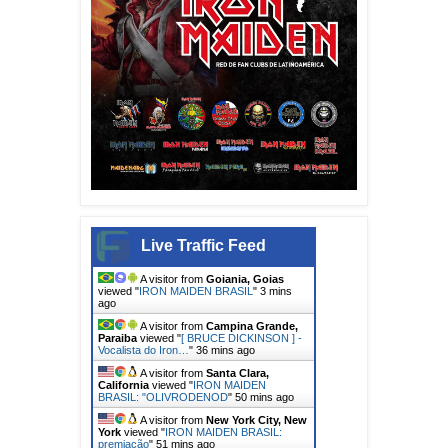
Live Traffic Feed
A visitor from
Goiania, Goias
viewed "
IRON MAIDEN BRASIL
"
3 mins
ago
A visitor from
Campina Grande,
Paraiba
viewed "
[ BRUCE DICKINSON ] -
Vocalista do Iron…
"
36 mins ago
A visitor from
Santa Clara,
California
viewed "
IRON MAIDEN
BRASIL: "OLIVRODENOD
"
51 mins ago
A visitor from
New York City, New
York
viewed "
IRON MAIDEN BRASIL:
premiação
"
51 mins ago