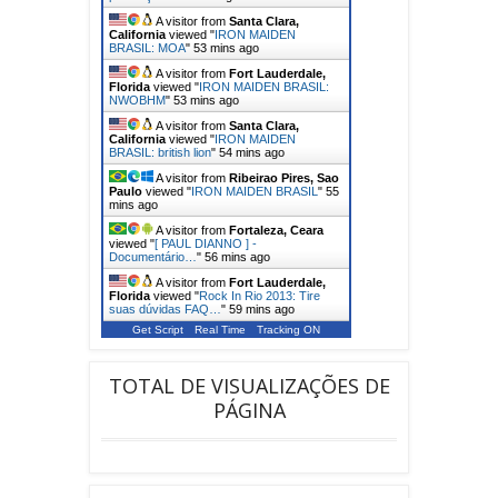
A visitor from
Santa Clara,
California
viewed "
IRON MAIDEN
BRASIL: MOA
"
53 mins ago
A visitor from
Fort Lauderdale,
Florida
viewed "
IRON MAIDEN BRASIL:
NWOBHM
"
53 mins ago
A visitor from
Santa Clara,
California
viewed "
IRON MAIDEN
BRASIL: british lion
"
54 mins ago
A visitor from
Ribeirao Pires, Sao
Paulo
viewed "
IRON MAIDEN BRASIL
"
55
mins ago
A visitor from
Fortaleza, Ceara
viewed "
[ PAUL DIANNO ] -
Documentário…
"
56 mins ago
A visitor from
Fort Lauderdale,
Florida
viewed "
Rock In Rio 2013: Tire
suas dúvidas FAQ…
"
59 mins ago
Get Script
Real Time
Tracking ON
TOTAL DE VISUALIZAÇÕES DE
PÁGINA