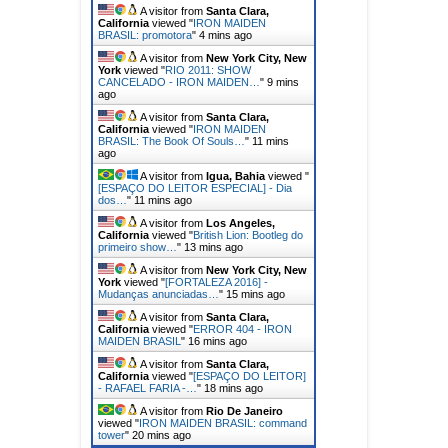
A visitor from
Santa Clara,
California
viewed "
[ ED FORCE ONE ]
Boeing tem duas…
"
2 mins ago
A visitor from
Santa Clara,
California
viewed "
IRON MAIDEN
BRASIL: promotora
"
4 mins ago
A visitor from
New York City, New
York
viewed "
RIO 2011: SHOW
CANCELADO - IRON MAIDEN…
"
9 mins
ago
A visitor from
Santa Clara,
California
viewed "
IRON MAIDEN
BRASIL: The Book Of Souls…
"
11 mins
ago
A visitor from
Igua, Bahia
viewed "
[ESPAÇO DO LEITOR ESPECIAL] - Dia
dos…
"
11 mins ago
A visitor from
Los Angeles,
California
viewed "
British Lion: Bootleg do
primeiro show…
"
14 mins ago
A visitor from
New York City, New
York
viewed "
[FORTALEZA 2016] -
Mudanças anunciadas…
"
15 mins ago
A visitor from
Santa Clara,
California
viewed "
ERROR 404 - IRON
MAIDEN BRASIL
"
16 mins ago
A visitor from
Santa Clara,
California
viewed "
[ESPAÇO DO LEITOR]
- RAFAEL FARIA -…
"
18 mins ago