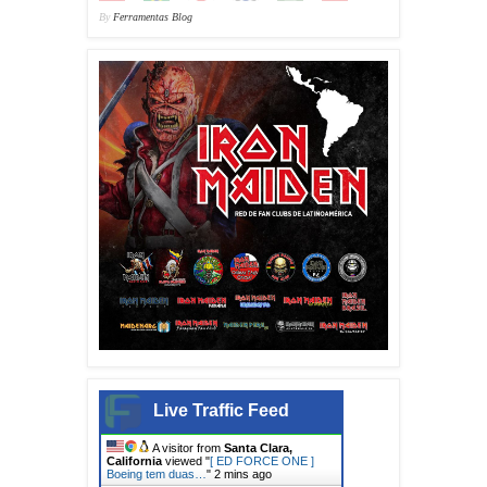
By
Ferramentas Blog
Live Traffic Feed
A visitor from
Goiania, Goias
viewed "
[ IRON MAIDEN ] - Detalhes
envolvendo a…
"
8 secs ago