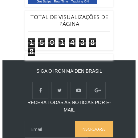
Get Script
Real Time
Tracking ON
A visitor from
Rio De Janeiro
viewed "
IRON MAIDEN BRASIL: command
tower
"
20 mins ago
TOTAL DE VISUALIZAÇÕES DE
PÁGINA
1
5
0
1
4
3
8
8
SIGA O IRON MAIDEN BRASIL
RECEBA TODAS AS NOTÍCIAS POR E-
MAIL