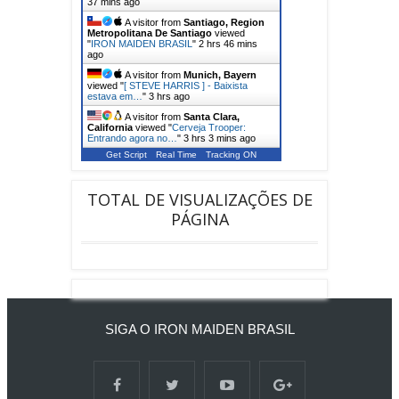
37 mins ago
A visitor from
Santiago, Region
Metropolitana De Santiago
viewed
"
IRON MAIDEN BRASIL
"
2 hrs 46 mins
ago
A visitor from
Munich, Bayern
viewed "
[ STEVE HARRIS ] - Baixista
estava em…
"
3 hrs ago
A visitor from
Santa Clara,
California
viewed "
Cerveja Trooper:
Entrando agora no…
"
3 hrs 3 mins ago
Get Script
Real Time
Tracking ON
TOTAL DE VISUALIZAÇÕES DE
PÁGINA
SIGA O IRON MAIDEN BRASIL