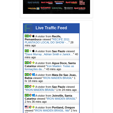
Live Traffic Feed
A visitor from
Recife,
Pernambuco
viewed "
RECIFE 2011:
PLANTA DO LOCAL DO SHOW -…
"
28
mins ago
A visitor from
Sao Paulo
viewed
"
Dave Murray , Adrian Smith e Janick…
"
40
mins ago
A visitor from
Agua Doce, Santa
Catarina
viewed "
Iron Maiden: Todas as
formações da…
"
43 mins ago
A visitor from
Mata De Sao Joao,
Bahia
viewed "
IRON MAIDEN BRASIL
"
1
hr 18 mins ago
A visitor from
Sao Paulo
viewed
"
IRON MAIDEN BRASIL
"
1 hr 24 mins ago
A visitor from
Joinville, Santa
Catarina
viewed "
IRON MAIDEN BRASIL
"
2 hrs 36 mins ago
A visitor from
Portland, Oregon
viewed "
IRON MAIDEN BRASIL: fttb
"
2 hrs